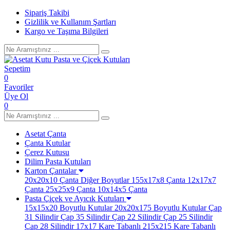
Sipariş Takibi
Gizlilik ve Kullanım Şartları
Kargo ve Taşıma Bilgileri
Sepetim
0
Favoriler
Üye Ol
0
Asetat Çanta
Çanta Kutular
Çerez Kutusu
Dilim Pasta Kutuları
Karton Çantalar
20x20x10 Çanta
Diğer Boyutlar
155x17x8 Çanta
12x17x7
Çanta
25x25x9 Çanta
10x14x5 Çanta
Pasta Çiçek ve Ayıcık Kutuları
15x15x20 Boyutlu Kutular
20x20x175 Boyutlu Kutular
Çap
31 Silindir
Çap 35 Silindir
Çap 22 Silindir
Çap 25 Silindir
Çap 28 Silindir
17x17 Kare Tabanlı
215x215 Kare Tabanlı