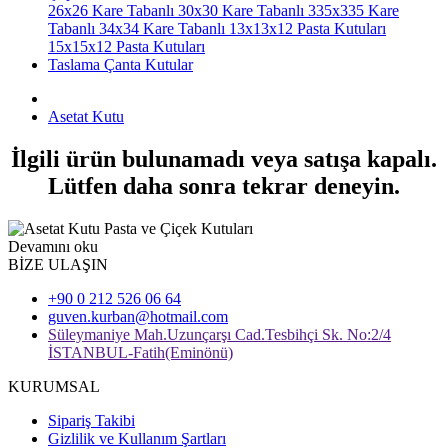
26x26 Kare Tabanlı
30x30 Kare Tabanlı
335x335 Kare
Tabanlı
34x34 Kare Tabanlı
13x13x12 Pasta Kutuları
15x15x12 Pasta Kutuları
Taslama Çanta Kutular
Asetat Kutu
İlgili ürün bulunamadı veya satışa kapalı.
Lütfen daha sonra tekrar deneyin.
Devamını oku
BİZE ULAŞIN
+90 0 212 526 06 64
guven.kurban@hotmail.com
Süleymaniye Mah.Uzunçarşı Cad.Tesbihçi Sk. No:2/4
İSTANBUL-Fatih(Eminönü)
KURUMSAL
Sipariş Takibi
Gizlilik ve Kullanım Şartları