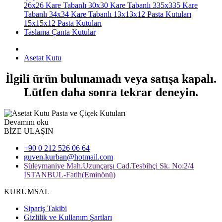
26x26 Kare Tabanlı
30x30 Kare Tabanlı
335x335 Kare
Tabanlı
34x34 Kare Tabanlı
13x13x12 Pasta Kutuları
15x15x12 Pasta Kutuları
Taslama Çanta Kutular
Asetat Kutu
İlgili ürün bulunamadı veya satışa kapalı.
Lütfen daha sonra tekrar deneyin.
Devamını oku
BİZE ULAŞIN
+90 0 212 526 06 64
guven.kurban@hotmail.com
Süleymaniye Mah.Uzunçarşı Cad.Tesbihçi Sk. No:2/4
İSTANBUL-Fatih(Eminönü)
KURUMSAL
Sipariş Takibi
Gizlilik ve Kullanım Şartları