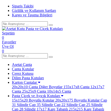
Sipariş Takibi
Gizlilik ve Kullanım Şartları
Kargo ve Taşıma Bilgileri
Sepetim
0
Favoriler
Üye Ol
0
Asetat Çanta
Çanta Kutular
Çerez Kutusu
Dilim Pasta Kutuları
Karton Çantalar
20x20x10 Çanta
Diğer Boyutlar
155x17x8 Çanta
12x17x7
Çanta
25x25x9 Çanta
10x14x5 Çanta
Pasta Çiçek ve Ayıcık Kutuları
15x15x20 Boyutlu Kutular
20x20x175 Boyutlu Kutular
Çap
31 Silindir
Çap 35 Silindir
Çap 22 Silindir
Çap 25 Silindir
Çap 28 Silindir
17x17 Kare Tabanlı
215x215 Kare Tabanlı