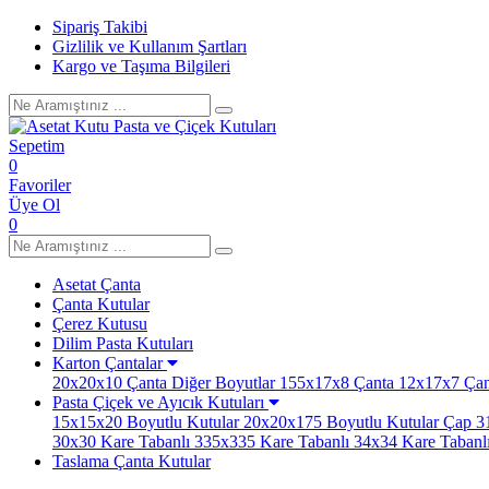
Sipariş Takibi
Gizlilik ve Kullanım Şartları
Kargo ve Taşıma Bilgileri
Sepetim
0
Favoriler
Üye Ol
0
Asetat Çanta
Çanta Kutular
Çerez Kutusu
Dilim Pasta Kutuları
Karton Çantalar
20x20x10 Çanta
Diğer Boyutlar
155x17x8 Çanta
12x17x7 Çan
Pasta Çiçek ve Ayıcık Kutuları
15x15x20 Boyutlu Kutular
20x20x175 Boyutlu Kutular
Çap 31
30x30 Kare Tabanlı
335x335 Kare Tabanlı
34x34 Kare Tabanl
Taslama Çanta Kutular