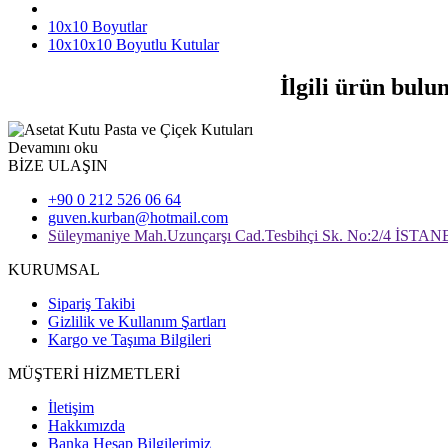
10x10 Boyutlar
10x10x10 Boyutlu Kutular
İlgili ürün bulu
Devamını oku
BİZE ULAŞIN
+90 0 212 526 06 64
guven.kurban@hotmail.com
Süleymaniye Mah.Uzunçarşı Cad.Tesbihçi Sk. No:2/4 İSTA
KURUMSAL
Sipariş Takibi
Gizlilik ve Kullanım Şartları
Kargo ve Taşıma Bilgileri
MÜŞTERİ HİZMETLERİ
İletişim
Hakkımızda
Banka Hesap Bilgilerimiz