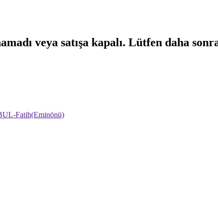
namadı veya satışa kapalı. Lütfen daha sonr
NBUL-Fatih(Eminönü)