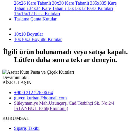
26x26 Kare Tabanlı
30x30 Kare Tabanlı
335x335 Kare
Tabanlı
34x34 Kare Tabanlı
13x13x12 Pasta Kutuları
15x15x12 Pasta Kutuları
Taslama Çanta Kutular
10x10 Boyutlar
10x10x3 Boyutlu Kutular
İlgili ürün bulunamadı veya satışa kapalı.
Lütfen daha sonra tekrar deneyin.
Devamını oku
BİZE ULAŞIN
+90 0 212 526 06 64
guven.kurban@hotmail.com
Süleymaniye Mah.Uzunçarşı Cad.Tesbihçi Sk. No:2/4
İSTANBUL-Fatih(Eminönü)
KURUMSAL
Sipariş Takibi