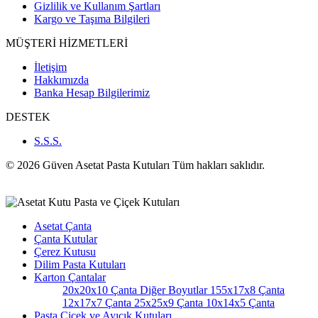
Gizlilik ve Kullanım Şartları
Kargo ve Taşıma Bilgileri
MÜŞTERİ HİZMETLERİ
İletişim
Hakkımızda
Banka Hesap Bilgilerimiz
DESTEK
S.S.S.
© 2026 Güven Asetat Pasta Kutuları Tüm hakları saklıdır.
Asetat Çanta
Çanta Kutular
Çerez Kutusu
Dilim Pasta Kutuları
Karton Çantalar
20x20x10 Çanta
Diğer Boyutlar
155x17x8 Çanta
12x17x7 Çanta
25x25x9 Çanta
10x14x5 Çanta
Pasta Çiçek ve Ayıcık Kutuları