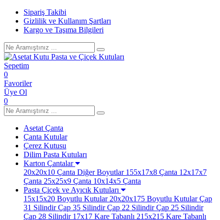
Sipariş Takibi
Gizlilik ve Kullanım Şartları
Kargo ve Taşıma Bilgileri
Sepetim
0
Favoriler
Üye Ol
0
Asetat Çanta
Çanta Kutular
Çerez Kutusu
Dilim Pasta Kutuları
Karton Çantalar
20x20x10 Çanta
Diğer Boyutlar
155x17x8 Çanta
12x17x7
Çanta
25x25x9 Çanta
10x14x5 Çanta
Pasta Çiçek ve Ayıcık Kutuları
15x15x20 Boyutlu Kutular
20x20x175 Boyutlu Kutular
Çap
31 Silindir
Çap 35 Silindir
Çap 22 Silindir
Çap 25 Silindir
Çap 28 Silindir
17x17 Kare Tabanlı
215x215 Kare Tabanlı