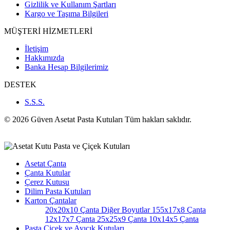
Gizlilik ve Kullanım Şartları
Kargo ve Taşıma Bilgileri
MÜŞTERİ HİZMETLERİ
İletişim
Hakkımızda
Banka Hesap Bilgilerimiz
DESTEK
S.S.S.
© 2026 Güven Asetat Pasta Kutuları Tüm hakları saklıdır.
Asetat Çanta
Çanta Kutular
Çerez Kutusu
Dilim Pasta Kutuları
Karton Çantalar
20x20x10 Çanta
Diğer Boyutlar
155x17x8 Çanta
12x17x7 Çanta
25x25x9 Çanta
10x14x5 Çanta
Pasta Çiçek ve Ayıcık Kutuları