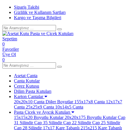
Sipariş Takibi
Gizlilik ve Kullanım Şartları
Kargo ve Taşıma Bilgileri
Sepetim
0
Favoriler
Üye Ol
0
Asetat Çanta
Çanta Kutular
Çerez Kutusu
Dilim Pasta Kutuları
Karton Çantalar
20x20x10 Çanta
Diğer Boyutlar
155x17x8 Çanta
12x17x7
Çanta
25x25x9 Çanta
10x14x5 Çanta
Pasta Çiçek ve Ayıcık Kutuları
15x15x20 Boyutlu Kutular
20x20x175 Boyutlu Kutular
Çap
31 Silindir
Çap 35 Silindir
Çap 22 Silindir
Çap 25 Silindir
Çap 28 Silindir
17x17 Kare Tabanlı
215x215 Kare Tabanlı