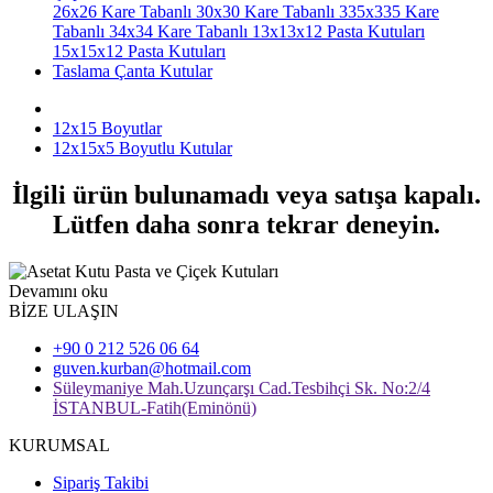
26x26 Kare Tabanlı
30x30 Kare Tabanlı
335x335 Kare
Tabanlı
34x34 Kare Tabanlı
13x13x12 Pasta Kutuları
15x15x12 Pasta Kutuları
Taslama Çanta Kutular
12x15 Boyutlar
12x15x5 Boyutlu Kutular
İlgili ürün bulunamadı veya satışa kapalı.
Lütfen daha sonra tekrar deneyin.
Devamını oku
BİZE ULAŞIN
+90 0 212 526 06 64
guven.kurban@hotmail.com
Süleymaniye Mah.Uzunçarşı Cad.Tesbihçi Sk. No:2/4
İSTANBUL-Fatih(Eminönü)
KURUMSAL
Sipariş Takibi