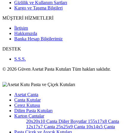
Gizlilik ve Kullanım Şartları
Kargo ve Taşıma Bilgileri
MÜŞTERİ HİZMETLERİ
İletişim
Hakkımızda
Banka Hesap Bilgilerimiz
DESTEK
S.S.S.
© 2026 Güven Asetat Pasta Kutuları Tüm hakları saklıdır.
Asetat Çanta
Çanta Kutular
Çerez Kutusu
Dilim Pasta Kutuları
Karton Çantalar
20x20x10 Çanta
Diğer Boyutlar
155x17x8 Çanta
12x17x7 Çanta
25x25x9 Çanta
10x14x5 Çanta
Pasta Çiçek ve Ayıcık Kutuları