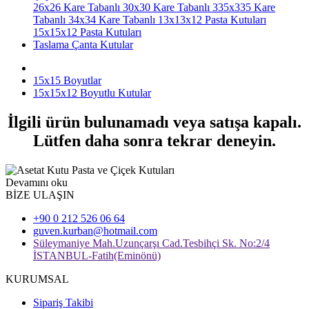
26x26 Kare Tabanlı
30x30 Kare Tabanlı
335x335 Kare
Tabanlı
34x34 Kare Tabanlı
13x13x12 Pasta Kutuları
15x15x12 Pasta Kutuları
Taslama Çanta Kutular
15x15 Boyutlar
15x15x12 Boyutlu Kutular
İlgili ürün bulunamadı veya satışa kapalı.
Lütfen daha sonra tekrar deneyin.
Devamını oku
BİZE ULAŞIN
+90 0 212 526 06 64
guven.kurban@hotmail.com
Süleymaniye Mah.Uzunçarşı Cad.Tesbihçi Sk. No:2/4
İSTANBUL-Fatih(Eminönü)
KURUMSAL
Sipariş Takibi