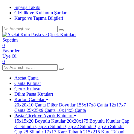
Sipariş Takibi
Gizlilik ve Kullanım Şartları
Kargo ve Taşıma Bilgileri
Sepetim
0
Favoriler
Üye Ol
0
Asetat Çanta
Çanta Kutular
Çerez Kutusu
Dilim Pasta Kutuları
Karton Çantalar
20x20x10 Çanta
Diğer Boyutlar
155x17x8 Çanta
12x17x7
Çanta
25x25x9 Çanta
10x14x5 Çanta
Pasta Çiçek ve Ayıcık Kutuları
15x15x20 Boyutlu Kutular
20x20x175 Boyutlu Kutular
Çap
31 Silindir
Çap 35 Silindir
Çap 22 Silindir
Çap 25 Silindir
Çap 28 Silindir
17x17 Kare Tabanlı
215x215 Kare Tabanlı