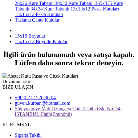
26x26 Kare Tabanlı
30x30 Kare Tabanlı
335x335 Kare
Tabanlı
34x34 Kare Tabanlı
13x13x12 Pasta Kutuları
15x15x12 Pasta Kutuları
Taslama Çanta Kutular
15x15 Boyutlar
15x15x12 Boyutlu Kutular
İlgili ürün bulunamadı veya satışa kapalı.
Lütfen daha sonra tekrar deneyin.
Devamını oku
BİZE ULAŞIN
+90 0 212 526 06 64
guven.kurban@hotmail.com
Süleymaniye Mah.Uzunçarşı Cad.Tesbihçi Sk. No:2/4
İSTANBUL-Fatih(Eminönü)
KURUMSAL
Sipariş Takibi