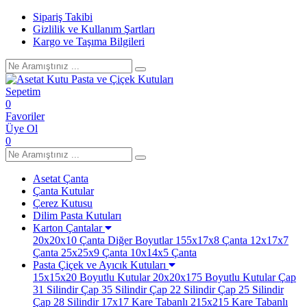
Sipariş Takibi
Gizlilik ve Kullanım Şartları
Kargo ve Taşıma Bilgileri
Sepetim
0
Favoriler
Üye Ol
0
Asetat Çanta
Çanta Kutular
Çerez Kutusu
Dilim Pasta Kutuları
Karton Çantalar
20x20x10 Çanta
Diğer Boyutlar
155x17x8 Çanta
12x17x7
Çanta
25x25x9 Çanta
10x14x5 Çanta
Pasta Çiçek ve Ayıcık Kutuları
15x15x20 Boyutlu Kutular
20x20x175 Boyutlu Kutular
Çap
31 Silindir
Çap 35 Silindir
Çap 22 Silindir
Çap 25 Silindir
Çap 28 Silindir
17x17 Kare Tabanlı
215x215 Kare Tabanlı