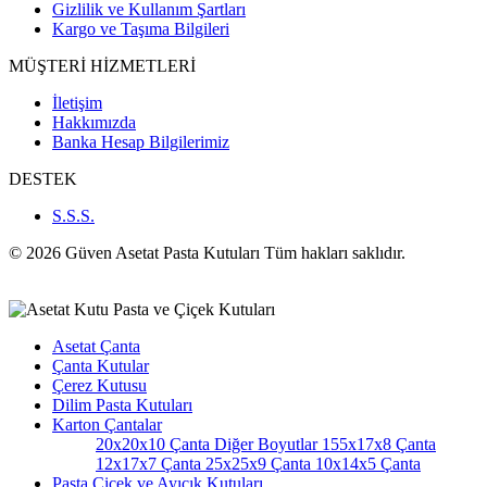
Gizlilik ve Kullanım Şartları
Kargo ve Taşıma Bilgileri
MÜŞTERİ HİZMETLERİ
İletişim
Hakkımızda
Banka Hesap Bilgilerimiz
DESTEK
S.S.S.
© 2026 Güven Asetat Pasta Kutuları Tüm hakları saklıdır.
Asetat Çanta
Çanta Kutular
Çerez Kutusu
Dilim Pasta Kutuları
Karton Çantalar
20x20x10 Çanta
Diğer Boyutlar
155x17x8 Çanta
12x17x7 Çanta
25x25x9 Çanta
10x14x5 Çanta
Pasta Çiçek ve Ayıcık Kutuları