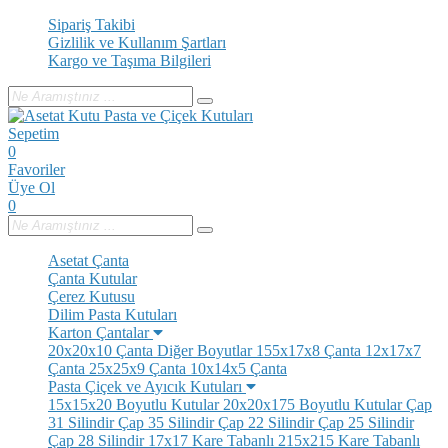
Sipariş Takibi
Gizlilik ve Kullanım Şartları
Kargo ve Taşıma Bilgileri
Sepetim
0
Favoriler
Üye Ol
0
Asetat Çanta
Çanta Kutular
Çerez Kutusu
Dilim Pasta Kutuları
Karton Çantalar
20x20x10 Çanta
Diğer Boyutlar
155x17x8 Çanta
12x17x7
Çanta
25x25x9 Çanta
10x14x5 Çanta
Pasta Çiçek ve Ayıcık Kutuları
15x15x20 Boyutlu Kutular
20x20x175 Boyutlu Kutular
Çap
31 Silindir
Çap 35 Silindir
Çap 22 Silindir
Çap 25 Silindir
Çap 28 Silindir
17x17 Kare Tabanlı
215x215 Kare Tabanlı