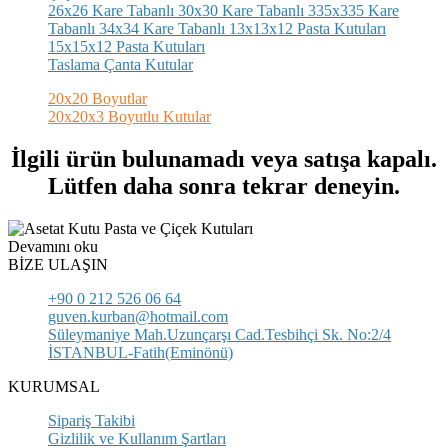
26x26 Kare Tabanlı
30x30 Kare Tabanlı
335x335 Kare
Tabanlı
34x34 Kare Tabanlı
13x13x12 Pasta Kutuları
15x15x12 Pasta Kutuları
Taslama Çanta Kutular
20x20 Boyutlar
20x20x3 Boyutlu Kutular
İlgili ürün bulunamadı veya satışa kapalı.
Lütfen daha sonra tekrar deneyin.
Devamını oku
BİZE ULAŞIN
+90 0 212 526 06 64
guven.kurban@hotmail.com
Süleymaniye Mah.Uzunçarşı Cad.Tesbihçi Sk. No:2/4
İSTANBUL-Fatih(Eminönü)
KURUMSAL
Sipariş Takibi
Gizlilik ve Kullanım Şartları