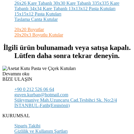
26x26 Kare Tabanlı
30x30 Kare Tabanlı
335x335 Kare
Tabanlı
34x34 Kare Tabanlı
13x13x12 Pasta Kutuları
15x15x12 Pasta Kutuları
Taslama Çanta Kutular
20x20 Boyutlar
20x20x3 Boyutlu Kutular
İlgili ürün bulunamadı veya satışa kapalı.
Lütfen daha sonra tekrar deneyin.
Devamını oku
BİZE ULAŞIN
+90 0 212 526 06 64
guven.kurban@hotmail.com
Süleymaniye Mah.Uzunçarşı Cad.Tesbihçi Sk. No:2/4
İSTANBUL-Fatih(Eminönü)
KURUMSAL
Sipariş Takibi
Gizlilik ve Kullanım Şartları