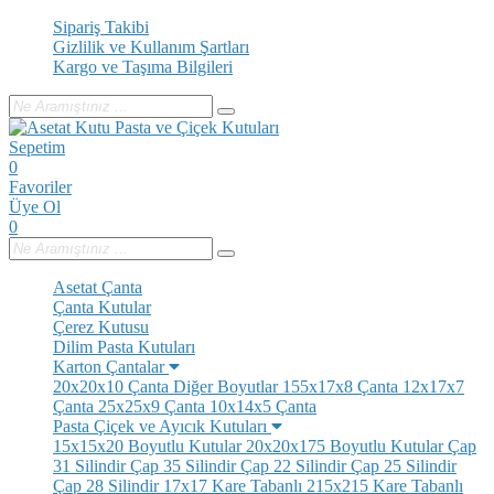
Sipariş Takibi
Gizlilik ve Kullanım Şartları
Kargo ve Taşıma Bilgileri
Sepetim
0
Favoriler
Üye Ol
0
Asetat Çanta
Çanta Kutular
Çerez Kutusu
Dilim Pasta Kutuları
Karton Çantalar
20x20x10 Çanta
Diğer Boyutlar
155x17x8 Çanta
12x17x7
Çanta
25x25x9 Çanta
10x14x5 Çanta
Pasta Çiçek ve Ayıcık Kutuları
15x15x20 Boyutlu Kutular
20x20x175 Boyutlu Kutular
Çap
31 Silindir
Çap 35 Silindir
Çap 22 Silindir
Çap 25 Silindir
Çap 28 Silindir
17x17 Kare Tabanlı
215x215 Kare Tabanlı