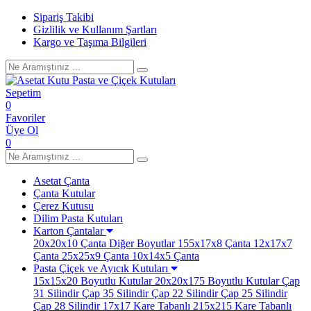
Sipariş Takibi
Gizlilik ve Kullanım Şartları
Kargo ve Taşıma Bilgileri
Sepetim
0
Favoriler
Üye Ol
0
Asetat Çanta
Çanta Kutular
Çerez Kutusu
Dilim Pasta Kutuları
Karton Çantalar
20x20x10 Çanta
Diğer Boyutlar
155x17x8 Çanta
12x17x7
Çanta
25x25x9 Çanta
10x14x5 Çanta
Pasta Çiçek ve Ayıcık Kutuları
15x15x20 Boyutlu Kutular
20x20x175 Boyutlu Kutular
Çap
31 Silindir
Çap 35 Silindir
Çap 22 Silindir
Çap 25 Silindir
Çap 28 Silindir
17x17 Kare Tabanlı
215x215 Kare Tabanlı