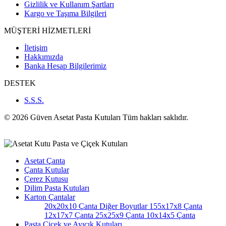
Gizlilik ve Kullanım Şartları
Kargo ve Taşıma Bilgileri
MÜŞTERİ HİZMETLERİ
İletişim
Hakkımızda
Banka Hesap Bilgilerimiz
DESTEK
S.S.S.
© 2026 Güven Asetat Pasta Kutuları Tüm hakları saklıdır.
Asetat Çanta
Çanta Kutular
Çerez Kutusu
Dilim Pasta Kutuları
Karton Çantalar
20x20x10 Çanta
Diğer Boyutlar
155x17x8 Çanta
12x17x7 Çanta
25x25x9 Çanta
10x14x5 Çanta
Pasta Çiçek ve Ayıcık Kutuları