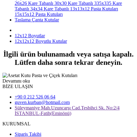
26x26 Kare Tabanlı
30x30 Kare Tabanlı
335x335 Kare
Tabanlı
34x34 Kare Tabanlı
13x13x12 Pasta Kutuları
15x15x12 Pasta Kutuları
Taslama Çanta Kutular
12x12 Boyutlar
12x12x12 Boyutlu Kutular
İlgili ürün bulunamadı veya satışa kapalı.
Lütfen daha sonra tekrar deneyin.
Devamını oku
BİZE ULAŞIN
+90 0 212 526 06 64
guven.kurban@hotmail.com
Süleymaniye Mah.Uzunçarşı Cad.Tesbihçi Sk. No:2/4
İSTANBUL-Fatih(Eminönü)
KURUMSAL
Sipariş Takibi