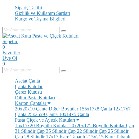
Sipariş Takibi
Gizlilik ve Kullanım Şartları
Kargo ve Taşıma Bilgileri
Sepetim
0
Favoriler
Üye Ol
0
Asetat Çanta
Çanta Kutular
Çerez Kutusu
Dilim Pasta Kutuları
Karton Çantalar
20x20x10 Çanta
Diğer Boyutlar
155x17x8 Çanta
12x17x7
Çanta
25x25x9 Çanta
10x14x5 Çanta
Pasta Çiçek ve Ayıcık Kutuları
15x15x20 Boyutlu Kutular
20x20x175 Boyutlu Kutular
Çap
31 Silindir
Çap 35 Silindir
Çap 22 Silindir
Çap 25 Silindir
Çap 28 Silindir
17x17 Kare Tabanlı
215x215 Kare Tabanlı