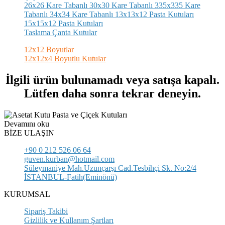
26x26 Kare Tabanlı
30x30 Kare Tabanlı
335x335 Kare
Tabanlı
34x34 Kare Tabanlı
13x13x12 Pasta Kutuları
15x15x12 Pasta Kutuları
Taslama Çanta Kutular
12x12 Boyutlar
12x12x4 Boyutlu Kutular
İlgili ürün bulunamadı veya satışa kapalı.
Lütfen daha sonra tekrar deneyin.
Devamını oku
BİZE ULAŞIN
+90 0 212 526 06 64
guven.kurban@hotmail.com
Süleymaniye Mah.Uzunçarşı Cad.Tesbihçi Sk. No:2/4
İSTANBUL-Fatih(Eminönü)
KURUMSAL
Sipariş Takibi
Gizlilik ve Kullanım Şartları