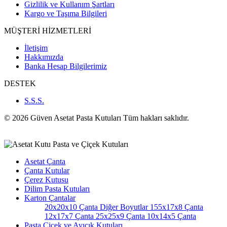
Gizlilik ve Kullanım Şartları
Kargo ve Taşıma Bilgileri
MÜŞTERİ HİZMETLERİ
İletişim
Hakkımızda
Banka Hesap Bilgilerimiz
DESTEK
S.S.S.
© 2026 Güven Asetat Pasta Kutuları Tüm hakları saklıdır.
Asetat Çanta
Çanta Kutular
Çerez Kutusu
Dilim Pasta Kutuları
Karton Çantalar
20x20x10 Çanta
Diğer Boyutlar
155x17x8 Çanta
12x17x7 Çanta
25x25x9 Çanta
10x14x5 Çanta
Pasta Çiçek ve Ayıcık Kutuları