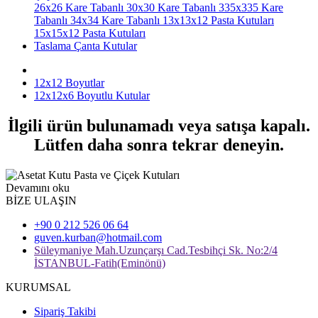
26x26 Kare Tabanlı
30x30 Kare Tabanlı
335x335 Kare
Tabanlı
34x34 Kare Tabanlı
13x13x12 Pasta Kutuları
15x15x12 Pasta Kutuları
Taslama Çanta Kutular
12x12 Boyutlar
12x12x6 Boyutlu Kutular
İlgili ürün bulunamadı veya satışa kapalı.
Lütfen daha sonra tekrar deneyin.
Devamını oku
BİZE ULAŞIN
+90 0 212 526 06 64
guven.kurban@hotmail.com
Süleymaniye Mah.Uzunçarşı Cad.Tesbihçi Sk. No:2/4
İSTANBUL-Fatih(Eminönü)
KURUMSAL
Sipariş Takibi