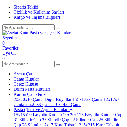
Sipariş Takibi
Gizlilik ve Kullanım Şartları
Kargo ve Taşıma Bilgileri
Sepetim
0
Favoriler
Üye Ol
0
Asetat Çanta
Çanta Kutular
Çerez Kutusu
Dilim Pasta Kutuları
Karton Çantalar
20x20x10 Çanta
Diğer Boyutlar
155x17x8 Çanta
12x17x7
Çanta
25x25x9 Çanta
10x14x5 Çanta
Pasta Çiçek ve Ayıcık Kutuları
15x15x20 Boyutlu Kutular
20x20x175 Boyutlu Kutular
Çap
31 Silindir
Çap 35 Silindir
Çap 22 Silindir
Çap 25 Silindir
Çap 28 Silindir
17x17 Kare Tabanlı
215x215 Kare Tabanlı