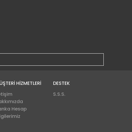
ÜŞTERİ HİZMETLERİ
DESTEK
etişim
S.S.S.
akkımızda
anka Hesap
lgilerimiz