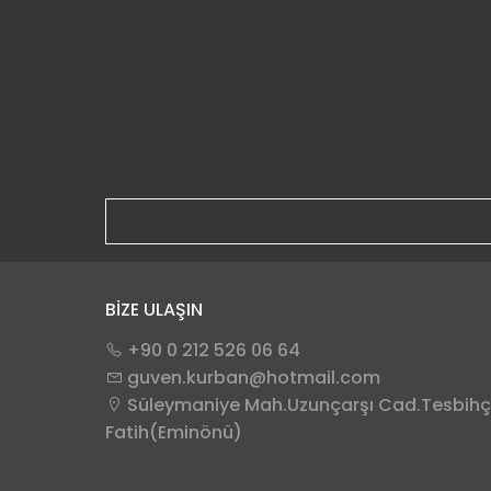
BİZE ULAŞIN
+90 0 212 526 06 64
guven.kurban@hotmail.com
Süleymaniye Mah.Uzunçarşı Cad.Tesbihçi
Fatih(Eminönü)