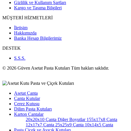
Gizlilik ve Kullanım Şartları
Kargo ve Taşıma Bilgileri
MÜŞTERİ HİZMETLERİ
İletişim
Hakkımızda
Banka Hesap Bilgilerimiz
DESTEK
S.S.S.
© 2026 Güven Asetat Pasta Kutuları Tüm hakları saklıdır.
Asetat Çanta
Çanta Kutular
Çerez Kutusu
Dilim Pasta Kutuları
Karton Çantalar
20x20x10 Çanta
Diğer Boyutlar
155x17x8 Çanta
12x17x7 Çanta
25x25x9 Çanta
10x14x5 Çanta
Pasta Çiçek ve Ayıcık Kutuları