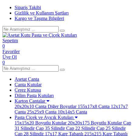
Sipariş Takibi
Gizlilik ve Kullanım Şartları
Kargo ve Taşıma Bilgileri
Sepetim
0
Favoriler
Üye Ol
0
Asetat Çanta
Çanta Kutular
Çerez Kutusu
Dilim Pasta Kutuları
Karton Çantalar
20x20x10 Çanta
Diğer Boyutlar
155x17x8 Çanta
12x17x7
Çanta
25x25x9 Çanta
10x14x5 Çanta
Pasta Çiçek ve Ayıcık Kutuları
15x15x20 Boyutlu Kutular
20x20x175 Boyutlu Kutular
Çap
31 Silindir
Çap 35 Silindir
Çap 22 Silindir
Çap 25 Silindir
Çap 28 Silindir
17x17 Kare Tabanlı
215x215 Kare Tabanlı