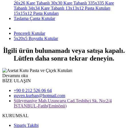
26x26 Kare Tabanlı
30x30 Kare Tabanlı
335x335 Kare
Tabanlı
34x34 Kare Tabanlı
13x13x12 Pasta Kutuları
15x15x12 Pasta Kutuları
Taslama Çanta Kutular
Pencereli Kutular
5x20x5 Boyutlu Kutular
İlgili ürün bulunamadı veya satışa kapalı.
Lütfen daha sonra tekrar deneyin.
Devamını oku
BİZE ULAŞIN
+90 0 212 526 06 64
guven.kurban@hotmail.com
Süleymaniye Mah.Uzunçarşı Cad.Tesbihçi Sk. No:2/4
İSTANBUL-Fatih(Eminönü)
KURUMSAL
Sipariş Takibi