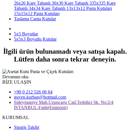
26x26 Kare Tabanlı
30x30 Kare Tabanlı
335x335 Kare
Tabanlı
34x34 Kare Tabanlı
13x13x12 Pasta Kutuları
15x15x12 Pasta Kutuları
Taslama Çanta Kutular
5x5 Boyutlar
5x5x3 Boyutlu Kutular
İlgili ürün bulunamadı veya satışa kapalı.
Lütfen daha sonra tekrar deneyin.
Devamını oku
BİZE ULAŞIN
+90 0 212 526 06 64
guven.kurban@hotmail.com
Süleymaniye Mah.Uzunçarşı Cad.Tesbihçi Sk. No:2/4
İSTANBUL-Fatih(Eminönü)
KURUMSAL
Sipariş Takibi