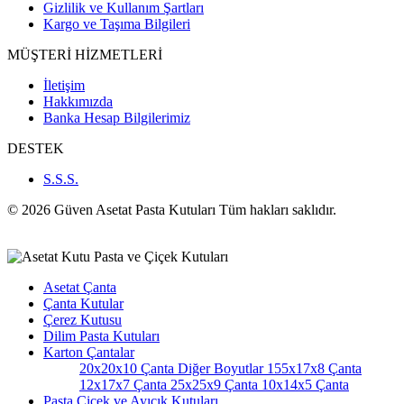
Gizlilik ve Kullanım Şartları
Kargo ve Taşıma Bilgileri
MÜŞTERİ HİZMETLERİ
İletişim
Hakkımızda
Banka Hesap Bilgilerimiz
DESTEK
S.S.S.
© 2026 Güven Asetat Pasta Kutuları Tüm hakları saklıdır.
Asetat Çanta
Çanta Kutular
Çerez Kutusu
Dilim Pasta Kutuları
Karton Çantalar
20x20x10 Çanta
Diğer Boyutlar
155x17x8 Çanta
12x17x7 Çanta
25x25x9 Çanta
10x14x5 Çanta
Pasta Çiçek ve Ayıcık Kutuları