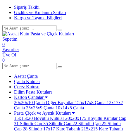
Sipariş Takibi
Gizlilik ve Kullanım Şartları
Kargo ve Taşıma Bilgileri
Sepetim
0
Favoriler
Üye Ol
0
Asetat Çanta
Çanta Kutular
Çerez Kutusu
Dilim Pasta Kutuları
Karton Çantalar
20x20x10 Çanta
Diğer Boyutlar
155x17x8 Çanta
12x17x7
Çanta
25x25x9 Çanta
10x14x5 Çanta
Pasta Çiçek ve Ayıcık Kutuları
15x15x20 Boyutlu Kutular
20x20x175 Boyutlu Kutular
Çap
31 Silindir
Çap 35 Silindir
Çap 22 Silindir
Çap 25 Silindir
Çap 28 Silindir
17x17 Kare Tabanlı
215x215 Kare Tabanlı