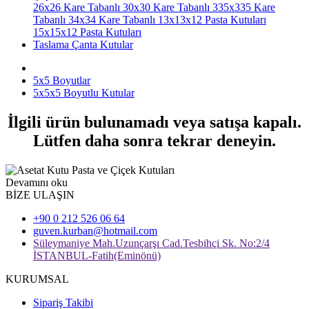
26x26 Kare Tabanlı
30x30 Kare Tabanlı
335x335 Kare
Tabanlı
34x34 Kare Tabanlı
13x13x12 Pasta Kutuları
15x15x12 Pasta Kutuları
Taslama Çanta Kutular
5x5 Boyutlar
5x5x5 Boyutlu Kutular
İlgili ürün bulunamadı veya satışa kapalı.
Lütfen daha sonra tekrar deneyin.
Devamını oku
BİZE ULAŞIN
+90 0 212 526 06 64
guven.kurban@hotmail.com
Süleymaniye Mah.Uzunçarşı Cad.Tesbihçi Sk. No:2/4
İSTANBUL-Fatih(Eminönü)
KURUMSAL
Sipariş Takibi