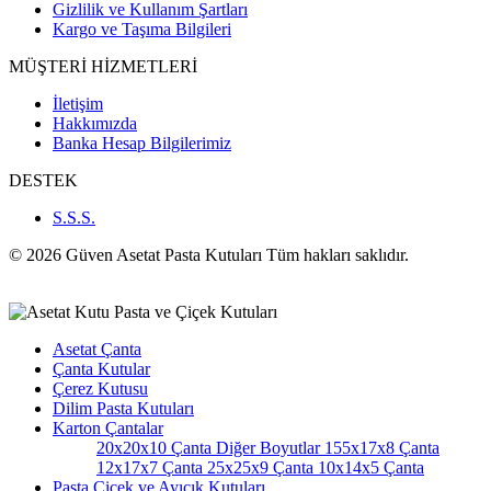
Gizlilik ve Kullanım Şartları
Kargo ve Taşıma Bilgileri
MÜŞTERİ HİZMETLERİ
İletişim
Hakkımızda
Banka Hesap Bilgilerimiz
DESTEK
S.S.S.
© 2026 Güven Asetat Pasta Kutuları Tüm hakları saklıdır.
Asetat Çanta
Çanta Kutular
Çerez Kutusu
Dilim Pasta Kutuları
Karton Çantalar
20x20x10 Çanta
Diğer Boyutlar
155x17x8 Çanta
12x17x7 Çanta
25x25x9 Çanta
10x14x5 Çanta
Pasta Çiçek ve Ayıcık Kutuları