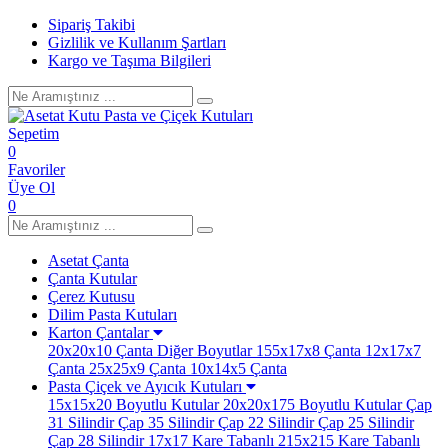
Sipariş Takibi
Gizlilik ve Kullanım Şartları
Kargo ve Taşıma Bilgileri
Sepetim
0
Favoriler
Üye Ol
0
Asetat Çanta
Çanta Kutular
Çerez Kutusu
Dilim Pasta Kutuları
Karton Çantalar
20x20x10 Çanta
Diğer Boyutlar
155x17x8 Çanta
12x17x7
Çanta
25x25x9 Çanta
10x14x5 Çanta
Pasta Çiçek ve Ayıcık Kutuları
15x15x20 Boyutlu Kutular
20x20x175 Boyutlu Kutular
Çap
31 Silindir
Çap 35 Silindir
Çap 22 Silindir
Çap 25 Silindir
Çap 28 Silindir
17x17 Kare Tabanlı
215x215 Kare Tabanlı