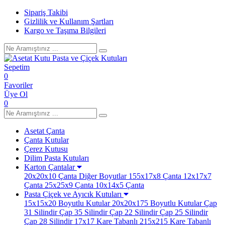
Sipariş Takibi
Gizlilik ve Kullanım Şartları
Kargo ve Taşıma Bilgileri
Sepetim
0
Favoriler
Üye Ol
0
Asetat Çanta
Çanta Kutular
Çerez Kutusu
Dilim Pasta Kutuları
Karton Çantalar
20x20x10 Çanta
Diğer Boyutlar
155x17x8 Çanta
12x17x7
Çanta
25x25x9 Çanta
10x14x5 Çanta
Pasta Çiçek ve Ayıcık Kutuları
15x15x20 Boyutlu Kutular
20x20x175 Boyutlu Kutular
Çap
31 Silindir
Çap 35 Silindir
Çap 22 Silindir
Çap 25 Silindir
Çap 28 Silindir
17x17 Kare Tabanlı
215x215 Kare Tabanlı