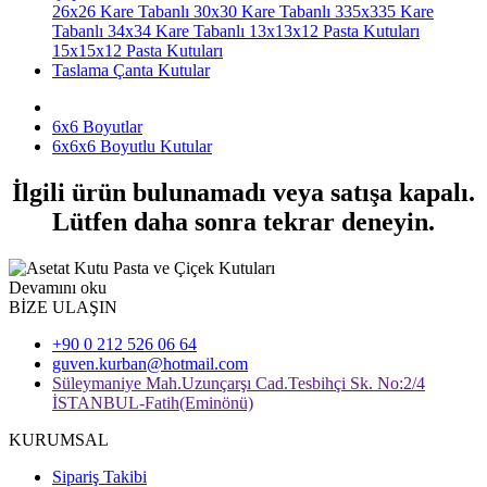
26x26 Kare Tabanlı
30x30 Kare Tabanlı
335x335 Kare
Tabanlı
34x34 Kare Tabanlı
13x13x12 Pasta Kutuları
15x15x12 Pasta Kutuları
Taslama Çanta Kutular
6x6 Boyutlar
6x6x6 Boyutlu Kutular
İlgili ürün bulunamadı veya satışa kapalı.
Lütfen daha sonra tekrar deneyin.
Devamını oku
BİZE ULAŞIN
+90 0 212 526 06 64
guven.kurban@hotmail.com
Süleymaniye Mah.Uzunçarşı Cad.Tesbihçi Sk. No:2/4
İSTANBUL-Fatih(Eminönü)
KURUMSAL
Sipariş Takibi