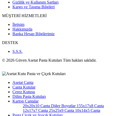
Gizlilik ve Kullanım Şartları
Kargo ve Taşıma Bilgileri
MÜŞTERİ HİZMETLERİ
İletişim
Hakkımızda
Banka Hesap Bilgilerimiz
DESTEK
S.S.S.
© 2026 Güven Asetat Pasta Kutuları Tüm hakları saklıdır.
Asetat Çanta
Çanta Kutular
Çerez Kutusu
Dilim Pasta Kutuları
Karton Çantalar
20x20x10 Çanta
Diğer Boyutlar
155x17x8 Çanta
12x17x7 Çanta
25x25x9 Çanta
10x14x5 Çanta
Pasta Çiçek ve Ayıcık Kutuları