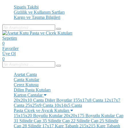
Sipariş Takibi
Gizlilik ve Kullanım Şartları
Kargo ve Taşıma Bilgileri
Sepetim
0
Favoriler
Üye Ol
0
Asetat Çanta
Çanta Kutular
Çerez Kutusu
Dilim Pasta Kutuları
Karton Çantalar
20x20x10 Çanta
Diğer Boyutlar
155x17x8 Çanta
12x17x7
Çanta
25x25x9 Çanta
10x14x5 Çanta
Pasta Çiçek ve Ayıcık Kutuları
15x15x20 Boyutlu Kutular
20x20x175 Boyutlu Kutular
Çap
31 Silindir
Çap 35 Silindir
Çap 22 Silindir
Çap 25 Silindir
Çap 28 Silindir
17x17 Kare Tabanlı
215x215 Kare Tabanlı