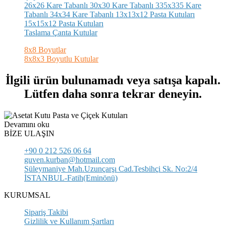
26x26 Kare Tabanlı
30x30 Kare Tabanlı
335x335 Kare
Tabanlı
34x34 Kare Tabanlı
13x13x12 Pasta Kutuları
15x15x12 Pasta Kutuları
Taslama Çanta Kutular
8x8 Boyutlar
8x8x3 Boyutlu Kutular
İlgili ürün bulunamadı veya satışa kapalı.
Lütfen daha sonra tekrar deneyin.
Devamını oku
BİZE ULAŞIN
+90 0 212 526 06 64
guven.kurban@hotmail.com
Süleymaniye Mah.Uzunçarşı Cad.Tesbihçi Sk. No:2/4
İSTANBUL-Fatih(Eminönü)
KURUMSAL
Sipariş Takibi
Gizlilik ve Kullanım Şartları