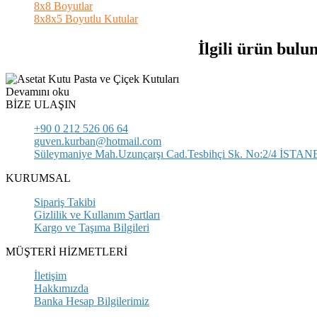
8x8 Boyutlar
8x8x5 Boyutlu Kutular
İlgili ürün bulu
Devamını oku
BİZE ULAŞIN
+90 0 212 526 06 64
guven.kurban@hotmail.com
Süleymaniye Mah.Uzunçarşı Cad.Tesbihçi Sk. No:2/4 İSTA
KURUMSAL
Sipariş Takibi
Gizlilik ve Kullanım Şartları
Kargo ve Taşıma Bilgileri
MÜŞTERİ HİZMETLERİ
İletişim
Hakkımızda
Banka Hesap Bilgilerimiz