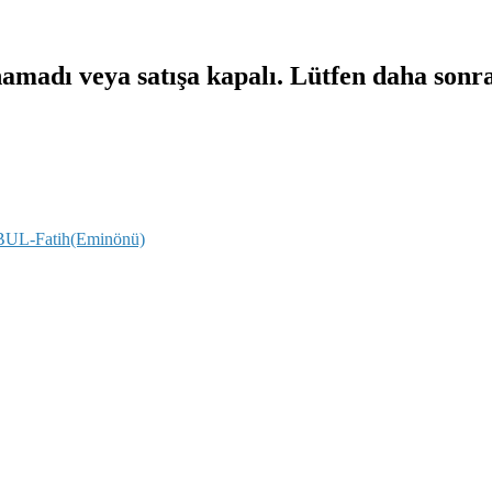
namadı veya satışa kapalı. Lütfen daha sonr
NBUL-Fatih(Eminönü)