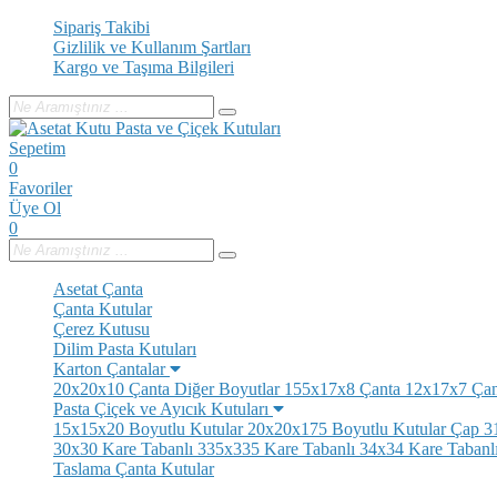
Sipariş Takibi
Gizlilik ve Kullanım Şartları
Kargo ve Taşıma Bilgileri
Sepetim
0
Favoriler
Üye Ol
0
Asetat Çanta
Çanta Kutular
Çerez Kutusu
Dilim Pasta Kutuları
Karton Çantalar
20x20x10 Çanta
Diğer Boyutlar
155x17x8 Çanta
12x17x7 Çan
Pasta Çiçek ve Ayıcık Kutuları
15x15x20 Boyutlu Kutular
20x20x175 Boyutlu Kutular
Çap 31
30x30 Kare Tabanlı
335x335 Kare Tabanlı
34x34 Kare Tabanl
Taslama Çanta Kutular