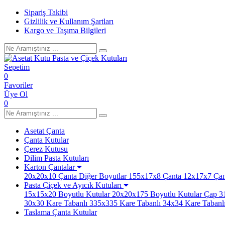
Sipariş Takibi
Gizlilik ve Kullanım Şartları
Kargo ve Taşıma Bilgileri
Sepetim
0
Favoriler
Üye Ol
0
Asetat Çanta
Çanta Kutular
Çerez Kutusu
Dilim Pasta Kutuları
Karton Çantalar
20x20x10 Çanta
Diğer Boyutlar
155x17x8 Çanta
12x17x7 Çan
Pasta Çiçek ve Ayıcık Kutuları
15x15x20 Boyutlu Kutular
20x20x175 Boyutlu Kutular
Çap 31
30x30 Kare Tabanlı
335x335 Kare Tabanlı
34x34 Kare Tabanl
Taslama Çanta Kutular