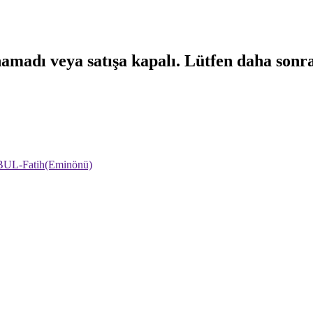
namadı veya satışa kapalı. Lütfen daha sonr
NBUL-Fatih(Eminönü)