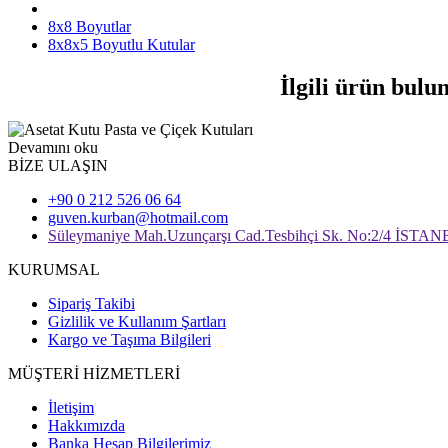
8x8 Boyutlar
8x8x5 Boyutlu Kutular
İlgili ürün bulu
Devamını oku
BİZE ULAŞIN
+90 0 212 526 06 64
guven.kurban@hotmail.com
Süleymaniye Mah.Uzunçarşı Cad.Tesbihçi Sk. No:2/4 İSTA
KURUMSAL
Sipariş Takibi
Gizlilik ve Kullanım Şartları
Kargo ve Taşıma Bilgileri
MÜŞTERİ HİZMETLERİ
İletişim
Hakkımızda
Banka Hesap Bilgilerimiz