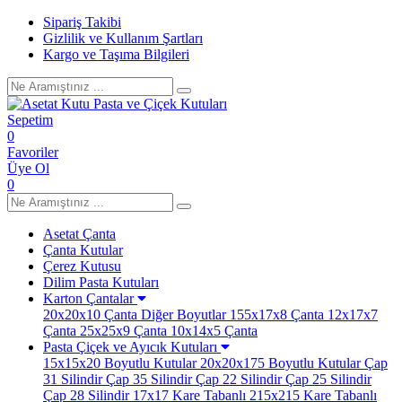
Sipariş Takibi
Gizlilik ve Kullanım Şartları
Kargo ve Taşıma Bilgileri
Sepetim
0
Favoriler
Üye Ol
0
Asetat Çanta
Çanta Kutular
Çerez Kutusu
Dilim Pasta Kutuları
Karton Çantalar
20x20x10 Çanta
Diğer Boyutlar
155x17x8 Çanta
12x17x7
Çanta
25x25x9 Çanta
10x14x5 Çanta
Pasta Çiçek ve Ayıcık Kutuları
15x15x20 Boyutlu Kutular
20x20x175 Boyutlu Kutular
Çap
31 Silindir
Çap 35 Silindir
Çap 22 Silindir
Çap 25 Silindir
Çap 28 Silindir
17x17 Kare Tabanlı
215x215 Kare Tabanlı