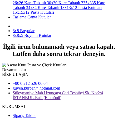
26x26 Kare Tabanlı
30x30 Kare Tabanlı
335x335 Kare
Tabanlı
34x34 Kare Tabanlı
13x13x12 Pasta Kutuları
15x15x12 Pasta Kutuları
Taslama Çanta Kutular
8x8 Boyutlar
8x8x5 Boyutlu Kutular
İlgili ürün bulunamadı veya satışa kapalı.
Lütfen daha sonra tekrar deneyin.
Devamını oku
BİZE ULAŞIN
+90 0 212 526 06 64
guven.kurban@hotmail.com
Süleymaniye Mah.Uzunçarşı Cad.Tesbihçi Sk. No:2/4
İSTANBUL-Fatih(Eminönü)
KURUMSAL
Sipariş Takibi