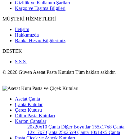
Gizlilik ve Kullanım Şartları
Kargo ve Taşıma Bilgileri
MÜŞTERİ HİZMETLERİ
İletişim
Hakkımızda
Banka Hesap Bilgilerimiz
DESTEK
S.S.S.
© 2026 Güven Asetat Pasta Kutuları Tüm hakları saklıdır.
Asetat Çanta
Çanta Kutular
Çerez Kutusu
Dilim Pasta Kutuları
Karton Çantalar
20x20x10 Çanta
Diğer Boyutlar
155x17x8 Çanta
12x17x7 Çanta
25x25x9 Çanta
10x14x5 Çanta
Pasta Çiçek ve Ayıcık Kutuları