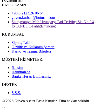
Devamını oku
BİZE ULAŞIN
+90 0 212 526 06 64
guven.kurban@hotmail.com
Süleymaniye Mah.Uzunçarşı Cad.Tesbihçi Sk. No:2/4
İSTANBUL-Fatih(Eminönü)
KURUMSAL
Sipariş Takibi
Gizlilik ve Kullanım Şartları
Kargo ve Taşıma Bilgileri
MÜŞTERİ HİZMETLERİ
İletişim
Hakkımızda
Banka Hesap Bilgilerimiz
DESTEK
S.S.S.
© 2026 Güven Asetat Pasta Kutuları Tüm hakları saklıdır.