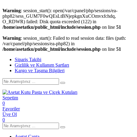
Warning
: session_start(): open(/var/cpanel/php/sessions/ea-
php82/sess_GUM7F0wQEsLtBNjepkgnXuCOmvxfchdq,
O_RDWR) failed: Disk quota exceeded (122) in
/home/asetatku/public_html/include/session.php
on line
51
Warning
: session_start(): Failed to read session data: files (path:
/var/cpanel/php/sessions/ea-php82) in
/home/asetatku/public_html/include/session.php
on line
51
Sipariş Takibi
Gizlilik ve Kullanım Şartları
Kargo ve Taşıma Bilgileri
Sepetim
0
Favoriler
Üye Ol
0
Asetat Çanta