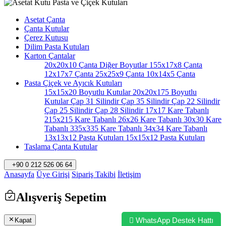
Asetat Çanta
Çanta Kutular
Çerez Kutusu
Dilim Pasta Kutuları
Karton Çantalar
20x20x10 Çanta
Diğer Boyutlar
155x17x8 Çanta
12x17x7 Çanta
25x25x9 Çanta
10x14x5 Çanta
Pasta Çiçek ve Ayıcık Kutuları
15x15x20 Boyutlu Kutular
20x20x175 Boyutlu
Kutular
Çap 31 Silindir
Çap 35 Silindir
Çap 22 Silindir
Çap 25 Silindir
Çap 28 Silindir
17x17 Kare Tabanlı
215x215 Kare Tabanlı
26x26 Kare Tabanlı
30x30 Kare
Tabanlı
335x335 Kare Tabanlı
34x34 Kare Tabanlı
13x13x12 Pasta Kutuları
15x15x12 Pasta Kutuları
Taslama Çanta Kutular
+90 0 212 526 06 64
Anasayfa
Üye Girişi
Sipariş Takibi
İletişim
Alışveriş Sepetim
WhatsApp Destek Hattı
Kapat