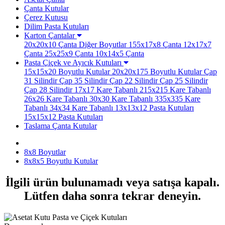
Çanta Kutular
Çerez Kutusu
Dilim Pasta Kutuları
Karton Çantalar
20x20x10 Çanta
Diğer Boyutlar
155x17x8 Çanta
12x17x7
Çanta
25x25x9 Çanta
10x14x5 Çanta
Pasta Çiçek ve Ayıcık Kutuları
15x15x20 Boyutlu Kutular
20x20x175 Boyutlu Kutular
Çap
31 Silindir
Çap 35 Silindir
Çap 22 Silindir
Çap 25 Silindir
Çap 28 Silindir
17x17 Kare Tabanlı
215x215 Kare Tabanlı
26x26 Kare Tabanlı
30x30 Kare Tabanlı
335x335 Kare
Tabanlı
34x34 Kare Tabanlı
13x13x12 Pasta Kutuları
15x15x12 Pasta Kutuları
Taslama Çanta Kutular
8x8 Boyutlar
8x8x5 Boyutlu Kutular
İlgili ürün bulunamadı veya satışa kapalı.
Lütfen daha sonra tekrar deneyin.