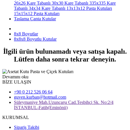
26x26 Kare Tabanlı
30x30 Kare Tabanlı
335x335 Kare
Tabanlı
34x34 Kare Tabanlı
13x13x12 Pasta Kutuları
15x15x12 Pasta Kutuları
Taslama Çanta Kutular
8x8 Boyutlar
8x8x8 Boyutlu Kutular
İlgili ürün bulunamadı veya satışa kapalı.
Lütfen daha sonra tekrar deneyin.
Devamını oku
BİZE ULAŞIN
+90 0 212 526 06 64
guven.kurban@hotmail.com
Süleymaniye Mah.Uzunçarşı Cad.Tesbihçi Sk. No:2/4
İSTANBUL-Fatih(Eminönü)
KURUMSAL
Sipariş Takibi