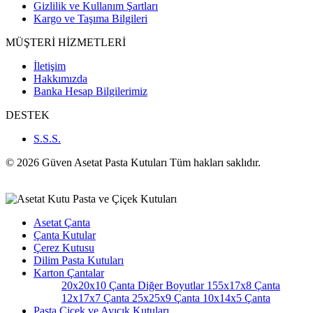
Gizlilik ve Kullanım Şartları
Kargo ve Taşıma Bilgileri
MÜŞTERİ HİZMETLERİ
İletişim
Hakkımızda
Banka Hesap Bilgilerimiz
DESTEK
S.S.S.
© 2026 Güven Asetat Pasta Kutuları Tüm hakları saklıdır.
Asetat Çanta
Çanta Kutular
Çerez Kutusu
Dilim Pasta Kutuları
Karton Çantalar
20x20x10 Çanta
Diğer Boyutlar
155x17x8 Çanta
12x17x7 Çanta
25x25x9 Çanta
10x14x5 Çanta
Pasta Çiçek ve Ayıcık Kutuları