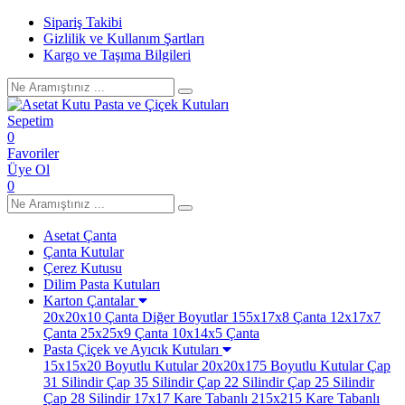
Sipariş Takibi
Gizlilik ve Kullanım Şartları
Kargo ve Taşıma Bilgileri
Sepetim
0
Favoriler
Üye Ol
0
Asetat Çanta
Çanta Kutular
Çerez Kutusu
Dilim Pasta Kutuları
Karton Çantalar
20x20x10 Çanta
Diğer Boyutlar
155x17x8 Çanta
12x17x7
Çanta
25x25x9 Çanta
10x14x5 Çanta
Pasta Çiçek ve Ayıcık Kutuları
15x15x20 Boyutlu Kutular
20x20x175 Boyutlu Kutular
Çap
31 Silindir
Çap 35 Silindir
Çap 22 Silindir
Çap 25 Silindir
Çap 28 Silindir
17x17 Kare Tabanlı
215x215 Kare Tabanlı