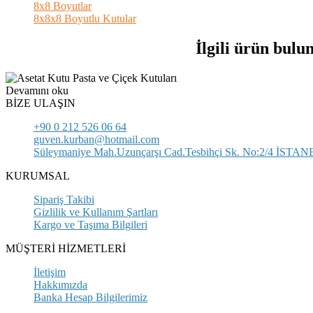
8x8 Boyutlar
8x8x8 Boyutlu Kutular
İlgili ürün bulu
Devamını oku
BİZE ULAŞIN
+90 0 212 526 06 64
guven.kurban@hotmail.com
Süleymaniye Mah.Uzunçarşı Cad.Tesbihçi Sk. No:2/4 İSTA
KURUMSAL
Sipariş Takibi
Gizlilik ve Kullanım Şartları
Kargo ve Taşıma Bilgileri
MÜŞTERİ HİZMETLERİ
İletişim
Hakkımızda
Banka Hesap Bilgilerimiz