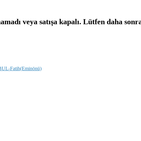
namadı veya satışa kapalı. Lütfen daha sonr
NBUL-Fatih(Eminönü)