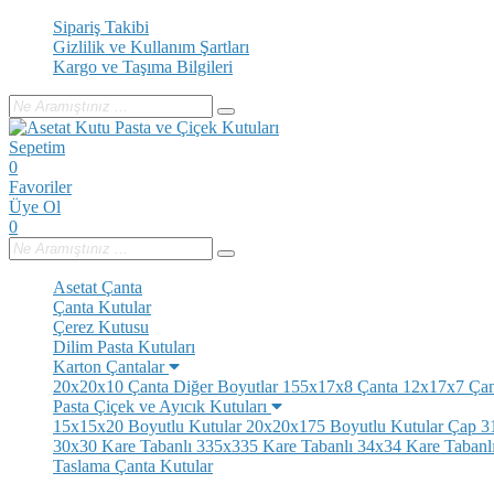
Sipariş Takibi
Gizlilik ve Kullanım Şartları
Kargo ve Taşıma Bilgileri
Sepetim
0
Favoriler
Üye Ol
0
Asetat Çanta
Çanta Kutular
Çerez Kutusu
Dilim Pasta Kutuları
Karton Çantalar
20x20x10 Çanta
Diğer Boyutlar
155x17x8 Çanta
12x17x7 Çan
Pasta Çiçek ve Ayıcık Kutuları
15x15x20 Boyutlu Kutular
20x20x175 Boyutlu Kutular
Çap 31
30x30 Kare Tabanlı
335x335 Kare Tabanlı
34x34 Kare Tabanl
Taslama Çanta Kutular