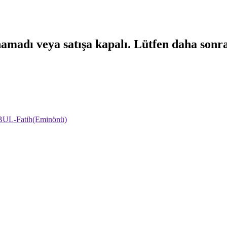
namadı veya satışa kapalı. Lütfen daha sonr
NBUL-Fatih(Eminönü)