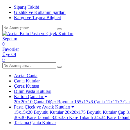
Sipariş Takibi
Gizlilik ve Kullanım Şartları
Kargo ve Taşıma Bilgileri
Sepetim
0
Favoriler
Üye Ol
0
Asetat Çanta
Çanta Kutular
Çerez Kutusu
Dilim Pasta Kutuları
Karton Çantalar
20x20x10 Çanta
Diğer Boyutlar
155x17x8 Çanta
12x17x7 Çan
Pasta Çiçek ve Ayıcık Kutuları
15x15x20 Boyutlu Kutular
20x20x175 Boyutlu Kutular
Çap 31
30x30 Kare Tabanlı
335x335 Kare Tabanlı
34x34 Kare Tabanl
Taslama Çanta Kutular