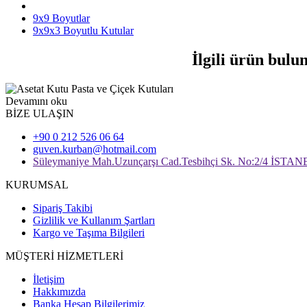
9x9 Boyutlar
9x9x3 Boyutlu Kutular
İlgili ürün bulu
Devamını oku
BİZE ULAŞIN
+90 0 212 526 06 64
guven.kurban@hotmail.com
Süleymaniye Mah.Uzunçarşı Cad.Tesbihçi Sk. No:2/4 İSTA
KURUMSAL
Sipariş Takibi
Gizlilik ve Kullanım Şartları
Kargo ve Taşıma Bilgileri
MÜŞTERİ HİZMETLERİ
İletişim
Hakkımızda
Banka Hesap Bilgilerimiz