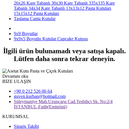
26x26 Kare Tabanlı
30x30 Kare Tabanlı
335x335 Kare
Tabanlı
34x34 Kare Tabanlı
13x13x12 Pasta Kutuları
15x15x12 Pasta Kutuları
Taslama Çanta Kutular
9x9 Boyutlar
9x9x5 Boyutlu Kutular Cupcake Kutusu
İlgili ürün bulunamadı veya satışa kapalı.
Lütfen daha sonra tekrar deneyin.
Devamını oku
BİZE ULAŞIN
+90 0 212 526 06 64
guven.kurban@hotmail.com
Süleymaniye Mah.Uzunçarşı Cad.Tesbihçi Sk. No:2/4
İSTANBUL-Fatih(Eminönü)
KURUMSAL
Sipariş Takibi