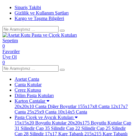
Sipariş Takibi
Gizlilik ve Kullanım Şartları
Kargo ve Taşıma Bilgileri
Sepetim
0
Favoriler
Üye Ol
0
Asetat Çanta
Çanta Kutular
Çerez Kutusu
Dilim Pasta Kutuları
Karton Çantalar
20x20x10 Çanta
Diğer Boyutlar
155x17x8 Çanta
12x17x7
Çanta
25x25x9 Çanta
10x14x5 Çanta
Pasta Çiçek ve Ayıcık Kutuları
15x15x20 Boyutlu Kutular
20x20x175 Boyutlu Kutular
Çap
31 Silindir
Çap 35 Silindir
Çap 22 Silindir
Çap 25 Silindir
Çap 28 Silindir
17x17 Kare Tabanlı
215x215 Kare Tabanlı