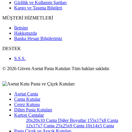
Gizlilik ve Kullanım Şartları
Kargo ve Taşıma Bilgileri
MÜŞTERİ HİZMETLERİ
İletişim
Hakkımızda
Banka Hesap Bilgilerimiz
DESTEK
S.S.S.
© 2026 Güven Asetat Pasta Kutuları Tüm hakları saklıdır.
Asetat Çanta
Çanta Kutular
Çerez Kutusu
Dilim Pasta Kutuları
Karton Çantalar
20x20x10 Çanta
Diğer Boyutlar
155x17x8 Çanta
12x17x7 Çanta
25x25x9 Çanta
10x14x5 Çanta
Pasta Çiçek ve Ayıcık Kutuları