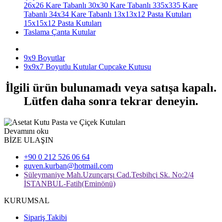
26x26 Kare Tabanlı
30x30 Kare Tabanlı
335x335 Kare
Tabanlı
34x34 Kare Tabanlı
13x13x12 Pasta Kutuları
15x15x12 Pasta Kutuları
Taslama Çanta Kutular
9x9 Boyutlar
9x9x7 Boyutlu Kutular Cupcake Kutusu
İlgili ürün bulunamadı veya satışa kapalı.
Lütfen daha sonra tekrar deneyin.
Devamını oku
BİZE ULAŞIN
+90 0 212 526 06 64
guven.kurban@hotmail.com
Süleymaniye Mah.Uzunçarşı Cad.Tesbihçi Sk. No:2/4
İSTANBUL-Fatih(Eminönü)
KURUMSAL
Sipariş Takibi