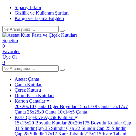
Sipariş Takibi
Gizlilik ve Kullanım Şartları
Kargo ve Taşıma Bilgileri
Sepetim
0
Favoriler
Üye Ol
0
Asetat Çanta
Çanta Kutular
Çerez Kutusu
Dilim Pasta Kutuları
Karton Çantalar
20x20x10 Çanta
Diğer Boyutlar
155x17x8 Çanta
12x17x7
Çanta
25x25x9 Çanta
10x14x5 Çanta
Pasta Çiçek ve Ayıcık Kutuları
15x15x20 Boyutlu Kutular
20x20x175 Boyutlu Kutular
Çap
31 Silindir
Çap 35 Silindir
Çap 22 Silindir
Çap 25 Silindir
Çap 28 Silindir
17x17 Kare Tabanlı
215x215 Kare Tabanlı