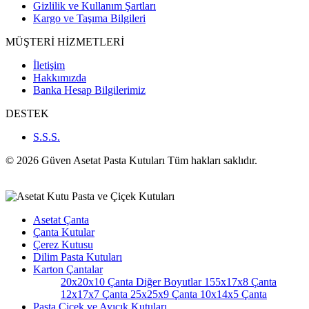
Gizlilik ve Kullanım Şartları
Kargo ve Taşıma Bilgileri
MÜŞTERİ HİZMETLERİ
İletişim
Hakkımızda
Banka Hesap Bilgilerimiz
DESTEK
S.S.S.
© 2026 Güven Asetat Pasta Kutuları Tüm hakları saklıdır.
Asetat Çanta
Çanta Kutular
Çerez Kutusu
Dilim Pasta Kutuları
Karton Çantalar
20x20x10 Çanta
Diğer Boyutlar
155x17x8 Çanta
12x17x7 Çanta
25x25x9 Çanta
10x14x5 Çanta
Pasta Çiçek ve Ayıcık Kutuları