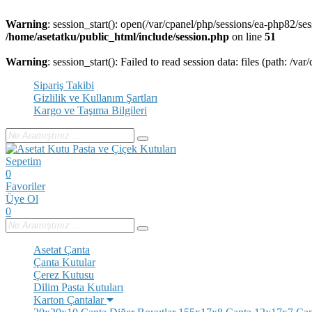
Warning
: session_start(): open(/var/cpanel/php/sessions/ea-ph
/home/asetatku/public_html/include/session.php
on line
51
Warning
: session_start(): Failed to read session data: files (path: /v
Sipariş Takibi
Gizlilik ve Kullanım Şartları
Kargo ve Taşıma Bilgileri
Sepetim
0
Favoriler
Üye Ol
0
Asetat Çanta
Çanta Kutular
Çerez Kutusu
Dilim Pasta Kutuları
Karton Çantalar