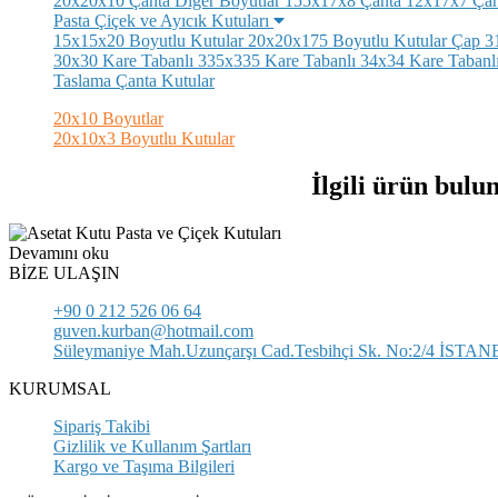
20x20x10 Çanta
Diğer Boyutlar
155x17x8 Çanta
12x17x7 Çan
Pasta Çiçek ve Ayıcık Kutuları
15x15x20 Boyutlu Kutular
20x20x175 Boyutlu Kutular
Çap 31
30x30 Kare Tabanlı
335x335 Kare Tabanlı
34x34 Kare Tabanl
Taslama Çanta Kutular
20x10 Boyutlar
20x10x3 Boyutlu Kutular
İlgili ürün bulu
Devamını oku
BİZE ULAŞIN
+90 0 212 526 06 64
guven.kurban@hotmail.com
Süleymaniye Mah.Uzunçarşı Cad.Tesbihçi Sk. No:2/4 İSTA
KURUMSAL
Sipariş Takibi
Gizlilik ve Kullanım Şartları
Kargo ve Taşıma Bilgileri