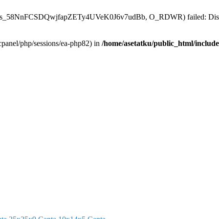
p82/sess_58NnFCSDQwjfapZETy4UVeK0J6v7udBb, O_RDWR) failed: Disk
ar/cpanel/php/sessions/ea-php82) in
/home/asetatku/public_html/include