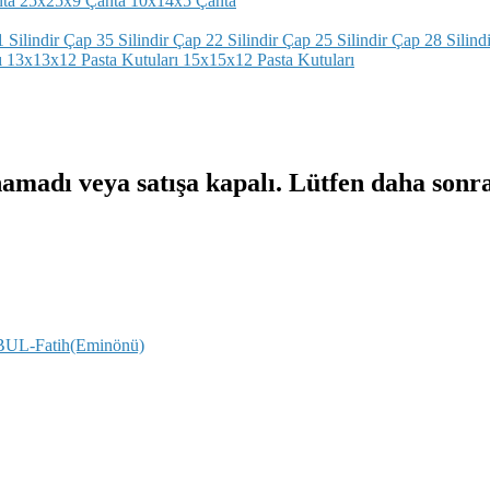
ta
25x25x9 Çanta
10x14x5 Çanta
 Silindir
Çap 35 Silindir
Çap 22 Silindir
Çap 25 Silindir
Çap 28 Silindi
ı
13x13x12 Pasta Kutuları
15x15x12 Pasta Kutuları
namadı veya satışa kapalı. Lütfen daha sonr
NBUL-Fatih(Eminönü)