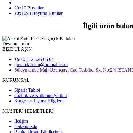
20x10 Boyutlar
20x10x3 Boyutlu Kutular
İlgili ürün bulu
Devamını oku
BİZE ULAŞIN
+90 0 212 526 06 64
guven.kurban@hotmail.com
Süleymaniye Mah.Uzunçarşı Cad.Tesbihçi Sk. No:2/4 İSTA
KURUMSAL
Sipariş Takibi
Gizlilik ve Kullanım Şartları
Kargo ve Taşıma Bilgileri
MÜŞTERİ HİZMETLERİ
İletişim
Hakkımızda
Banka Hesap Bilgilerimiz