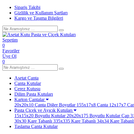
Sipariş Takibi
Gizlilik ve Kullanım Şartları
Kargo ve Taşıma Bilgileri
Sepetim
0
Favoriler
Üye Ol
0
Asetat Çanta
Çanta Kutular
Çerez Kutusu
Dilim Pasta Kutuları
Karton Çantalar
20x20x10 Çanta
Diğer Boyutlar
155x17x8 Çanta
12x17x7 Çan
Pasta Çiçek ve Ayıcık Kutuları
15x15x20 Boyutlu Kutular
20x20x175 Boyutlu Kutular
Çap 31
30x30 Kare Tabanlı
335x335 Kare Tabanlı
34x34 Kare Tabanl
Taslama Çanta Kutular