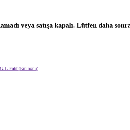
namadı veya satışa kapalı. Lütfen daha sonr
NBUL-Fatih(Eminönü)