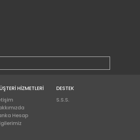
ÜŞTERİ HİZMETLERİ
DESTEK
etişim
S.S.S.
akkımızda
anka Hesap
lgilerimiz