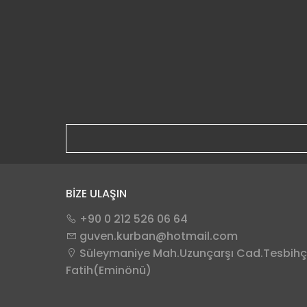
BİZE ULAŞIN
+90 0 212 526 06 64
guven.kurban@hotmail.com
Süleymaniye Mah.Uzunçarşı Cad.Tesbihçi
Fatih(Eminönü)