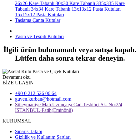
26x26 Kare Tabanlı
30x30 Kare Tabanlı
335x335 Kare
Tabanlı
34x34 Kare Tabanlı
13x13x12 Pasta Kutuları
15x15x12 Pasta Kutuları
Taslama Çanta Kutular
Yasin ve Tespih Kutuları
İlgili ürün bulunamadı veya satışa kapalı.
Lütfen daha sonra tekrar deneyin.
Devamını oku
BİZE ULAŞIN
+90 0 212 526 06 64
guven.kurban@hotmail.com
Süleymaniye Mah.Uzunçarşı Cad.Tesbihçi Sk. No:2/4
İSTANBUL-Fatih(Eminönü)
KURUMSAL
Sipariş Takibi
Gizlilik ve Kullanım Şartları