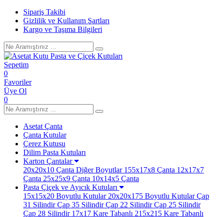
Sipariş Takibi
Gizlilik ve Kullanım Şartları
Kargo ve Taşıma Bilgileri
Sepetim
0
Favoriler
Üye Ol
0
Asetat Çanta
Çanta Kutular
Çerez Kutusu
Dilim Pasta Kutuları
Karton Çantalar
20x20x10 Çanta
Diğer Boyutlar
155x17x8 Çanta
12x17x7
Çanta
25x25x9 Çanta
10x14x5 Çanta
Pasta Çiçek ve Ayıcık Kutuları
15x15x20 Boyutlu Kutular
20x20x175 Boyutlu Kutular
Çap
31 Silindir
Çap 35 Silindir
Çap 22 Silindir
Çap 25 Silindir
Çap 28 Silindir
17x17 Kare Tabanlı
215x215 Kare Tabanlı