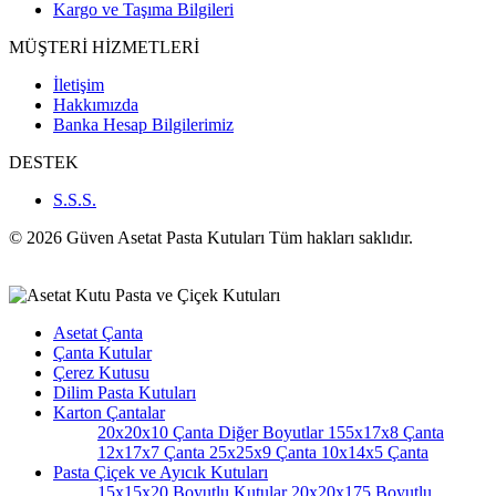
Kargo ve Taşıma Bilgileri
MÜŞTERİ HİZMETLERİ
İletişim
Hakkımızda
Banka Hesap Bilgilerimiz
DESTEK
S.S.S.
© 2026 Güven Asetat Pasta Kutuları Tüm hakları saklıdır.
Asetat Çanta
Çanta Kutular
Çerez Kutusu
Dilim Pasta Kutuları
Karton Çantalar
20x20x10 Çanta
Diğer Boyutlar
155x17x8 Çanta
12x17x7 Çanta
25x25x9 Çanta
10x14x5 Çanta
Pasta Çiçek ve Ayıcık Kutuları
15x15x20 Boyutlu Kutular
20x20x175 Boyutlu