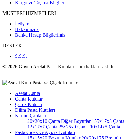
Kargo ve Taşıma Bilgileri
MÜŞTERİ HİZMETLERİ
İletişim
Hakkımızda
Banka Hesap Bilgilerimiz
DESTEK
S.S.S.
© 2026 Güven Asetat Pasta Kutuları Tüm hakları saklıdır.
Asetat Çanta
Çanta Kutular
Çerez Kutusu
Dilim Pasta Kutuları
Karton Çantalar
20x20x10 Çanta
Diğer Boyutlar
155x17x8 Çanta
12x17x7 Çanta
25x25x9 Çanta
10x14x5 Çanta
Pasta Çiçek ve Ayıcık Kutuları
15x15x20 Boyutlu Kutular
20x20x175 Boyutlu