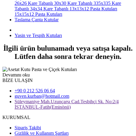
26x26 Kare Tabanlı
30x30 Kare Tabanlı
335x335 Kare
Tabanlı
34x34 Kare Tabanlı
13x13x12 Pasta Kutuları
15x15x12 Pasta Kutuları
Taslama Çanta Kutular
Yasin ve Tespih Kutuları
İlgili ürün bulunamadı veya satışa kapalı.
Lütfen daha sonra tekrar deneyin.
Devamını oku
BİZE ULAŞIN
+90 0 212 526 06 64
guven.kurban@hotmail.com
Süleymaniye Mah.Uzunçarşı Cad.Tesbihçi Sk. No:2/4
İSTANBUL-Fatih(Eminönü)
KURUMSAL
Sipariş Takibi
Gizlilik ve Kullanım Şartları