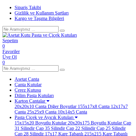
Sipariş Takibi
Gizlilik ve Kullanım Şartları
Kargo ve Taşıma Bilgileri
Sepetim
0
Favoriler
Üye Ol
0
Asetat Çanta
Çanta Kutular
Çerez Kutusu
Dilim Pasta Kutuları
Karton Çantalar
20x20x10 Çanta
Diğer Boyutlar
155x17x8 Çanta
12x17x7
Çanta
25x25x9 Çanta
10x14x5 Çanta
Pasta Çiçek ve Ayıcık Kutuları
15x15x20 Boyutlu Kutular
20x20x175 Boyutlu Kutular
Çap
31 Silindir
Çap 35 Silindir
Çap 22 Silindir
Çap 25 Silindir
Çap 28 Silindir
17x17 Kare Tabanlı
215x215 Kare Tabanlı