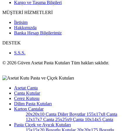
Kargo ve Taşıma Bilgileri
MÜŞTERİ HİZMETLERİ
İletişim
Hakkımızda
Banka Hesap Bilgilerimiz
DESTEK
S.S.S.
© 2026 Güven Asetat Pasta Kutuları Tüm hakları saklıdır.
Asetat Çanta
Çanta Kutular
Çerez Kutusu
Dilim Pasta Kutuları
Karton Çantalar
20x20x10 Çanta
Diğer Boyutlar
155x17x8 Çanta
12x17x7 Çanta
25x25x9 Çanta
10x14x5 Çanta
Pasta Çiçek ve Ayıcık Kutuları
15x15x20 Boyutlu Kutular
20x20x175 Boyutlu