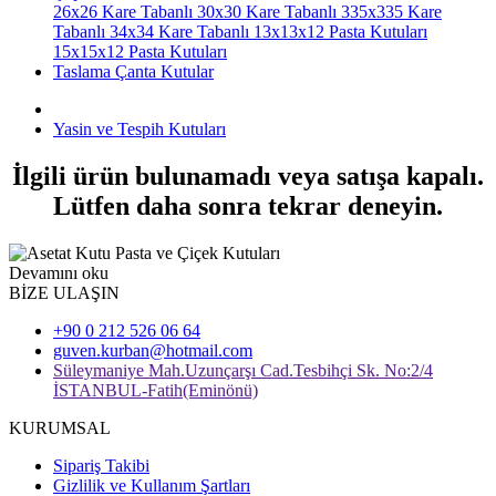
26x26 Kare Tabanlı
30x30 Kare Tabanlı
335x335 Kare
Tabanlı
34x34 Kare Tabanlı
13x13x12 Pasta Kutuları
15x15x12 Pasta Kutuları
Taslama Çanta Kutular
Yasin ve Tespih Kutuları
İlgili ürün bulunamadı veya satışa kapalı.
Lütfen daha sonra tekrar deneyin.
Devamını oku
BİZE ULAŞIN
+90 0 212 526 06 64
guven.kurban@hotmail.com
Süleymaniye Mah.Uzunçarşı Cad.Tesbihçi Sk. No:2/4
İSTANBUL-Fatih(Eminönü)
KURUMSAL
Sipariş Takibi
Gizlilik ve Kullanım Şartları