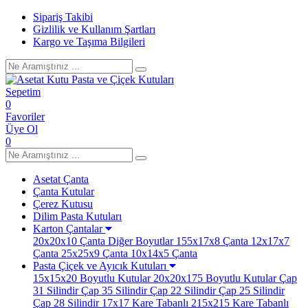
Sipariş Takibi
Gizlilik ve Kullanım Şartları
Kargo ve Taşıma Bilgileri
Sepetim
0
Favoriler
Üye Ol
0
Asetat Çanta
Çanta Kutular
Çerez Kutusu
Dilim Pasta Kutuları
Karton Çantalar
20x20x10 Çanta
Diğer Boyutlar
155x17x8 Çanta
12x17x7
Çanta
25x25x9 Çanta
10x14x5 Çanta
Pasta Çiçek ve Ayıcık Kutuları
15x15x20 Boyutlu Kutular
20x20x175 Boyutlu Kutular
Çap
31 Silindir
Çap 35 Silindir
Çap 22 Silindir
Çap 25 Silindir
Çap 28 Silindir
17x17 Kare Tabanlı
215x215 Kare Tabanlı