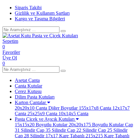
Sipariş Takibi
Gizlilik ve Kullanım Şartları
Kargo ve Taşıma Bilgileri
Sepetim
0
Favoriler
Üye Ol
0
Asetat Çanta
Çanta Kutular
Çerez Kutusu
Dilim Pasta Kutuları
Karton Çantalar
20x20x10 Çanta
Diğer Boyutlar
155x17x8 Çanta
12x17x7
Çanta
25x25x9 Çanta
10x14x5 Çanta
Pasta Çiçek ve Ayıcık Kutuları
15x15x20 Boyutlu Kutular
20x20x175 Boyutlu Kutular
Çap
31 Silindir
Çap 35 Silindir
Çap 22 Silindir
Çap 25 Silindir
Çap 28 Silindir
17x17 Kare Tabanlı
215x215 Kare Tabanlı