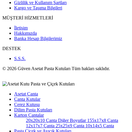
Gizlilik ve Kullanım Şartları
Kargo ve Taşıma Bilgileri
MÜŞTERİ HİZMETLERİ
İletişim
Hakkımızda
Banka Hesap Bilgilerimiz
DESTEK
S.S.S.
© 2026 Güven Asetat Pasta Kutuları Tüm hakları saklıdır.
Asetat Çanta
Çanta Kutular
Çerez Kutusu
Dilim Pasta Kutuları
Karton Çantalar
20x20x10 Çanta
Diğer Boyutlar
155x17x8 Çanta
12x17x7 Çanta
25x25x9 Çanta
10x14x5 Çanta
Pasta Çiçek ve Ayıcık Kutuları