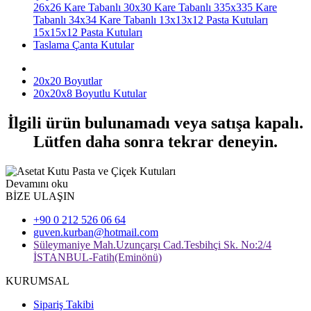
26x26 Kare Tabanlı
30x30 Kare Tabanlı
335x335 Kare
Tabanlı
34x34 Kare Tabanlı
13x13x12 Pasta Kutuları
15x15x12 Pasta Kutuları
Taslama Çanta Kutular
20x20 Boyutlar
20x20x8 Boyutlu Kutular
İlgili ürün bulunamadı veya satışa kapalı.
Lütfen daha sonra tekrar deneyin.
Devamını oku
BİZE ULAŞIN
+90 0 212 526 06 64
guven.kurban@hotmail.com
Süleymaniye Mah.Uzunçarşı Cad.Tesbihçi Sk. No:2/4
İSTANBUL-Fatih(Eminönü)
KURUMSAL
Sipariş Takibi