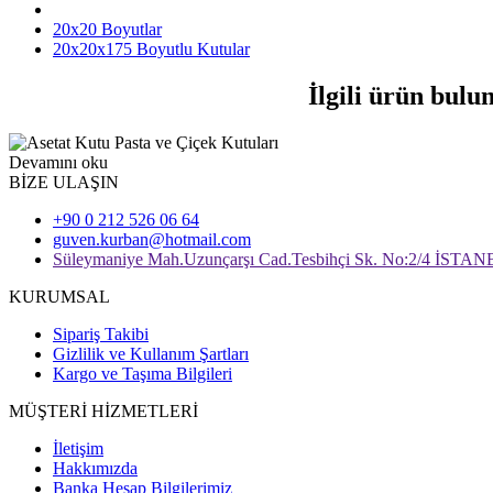
20x20 Boyutlar
20x20x175 Boyutlu Kutular
İlgili ürün bulu
Devamını oku
BİZE ULAŞIN
+90 0 212 526 06 64
guven.kurban@hotmail.com
Süleymaniye Mah.Uzunçarşı Cad.Tesbihçi Sk. No:2/4 İSTA
KURUMSAL
Sipariş Takibi
Gizlilik ve Kullanım Şartları
Kargo ve Taşıma Bilgileri
MÜŞTERİ HİZMETLERİ
İletişim
Hakkımızda
Banka Hesap Bilgilerimiz