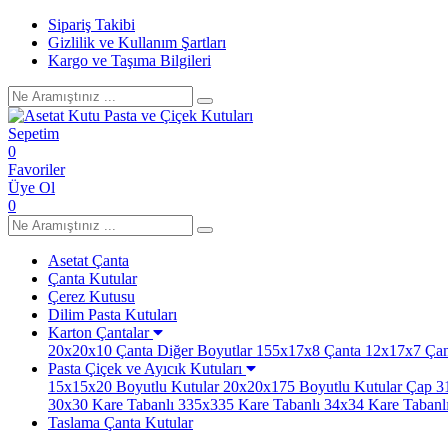
Sipariş Takibi
Gizlilik ve Kullanım Şartları
Kargo ve Taşıma Bilgileri
Sepetim
0
Favoriler
Üye Ol
0
Asetat Çanta
Çanta Kutular
Çerez Kutusu
Dilim Pasta Kutuları
Karton Çantalar
20x20x10 Çanta
Diğer Boyutlar
155x17x8 Çanta
12x17x7 Çan
Pasta Çiçek ve Ayıcık Kutuları
15x15x20 Boyutlu Kutular
20x20x175 Boyutlu Kutular
Çap 31
30x30 Kare Tabanlı
335x335 Kare Tabanlı
34x34 Kare Tabanl
Taslama Çanta Kutular