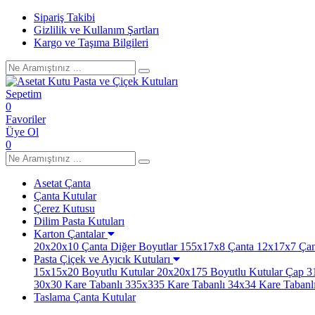
Sipariş Takibi
Gizlilik ve Kullanım Şartları
Kargo ve Taşıma Bilgileri
Sepetim
0
Favoriler
Üye Ol
0
Asetat Çanta
Çanta Kutular
Çerez Kutusu
Dilim Pasta Kutuları
Karton Çantalar
20x20x10 Çanta
Diğer Boyutlar
155x17x8 Çanta
12x17x7 Çan
Pasta Çiçek ve Ayıcık Kutuları
15x15x20 Boyutlu Kutular
20x20x175 Boyutlu Kutular
Çap 31
30x30 Kare Tabanlı
335x335 Kare Tabanlı
34x34 Kare Tabanl
Taslama Çanta Kutular