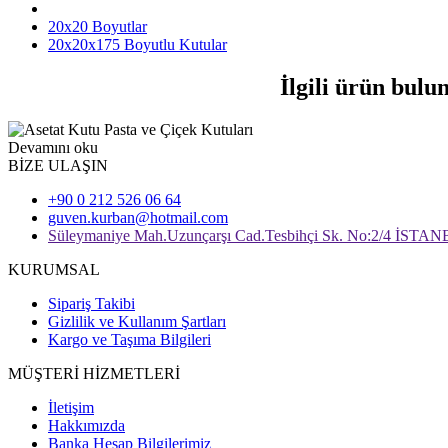
20x20 Boyutlar
20x20x175 Boyutlu Kutular
İlgili ürün bulu
Devamını oku
BİZE ULAŞIN
+90 0 212 526 06 64
guven.kurban@hotmail.com
Süleymaniye Mah.Uzunçarşı Cad.Tesbihçi Sk. No:2/4 İSTA
KURUMSAL
Sipariş Takibi
Gizlilik ve Kullanım Şartları
Kargo ve Taşıma Bilgileri
MÜŞTERİ HİZMETLERİ
İletişim
Hakkımızda
Banka Hesap Bilgilerimiz