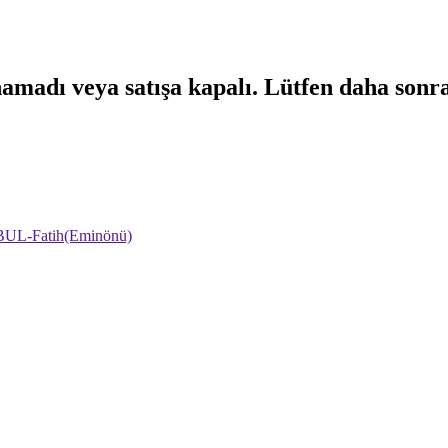
namadı veya satışa kapalı. Lütfen daha sonr
NBUL-Fatih(Eminönü)