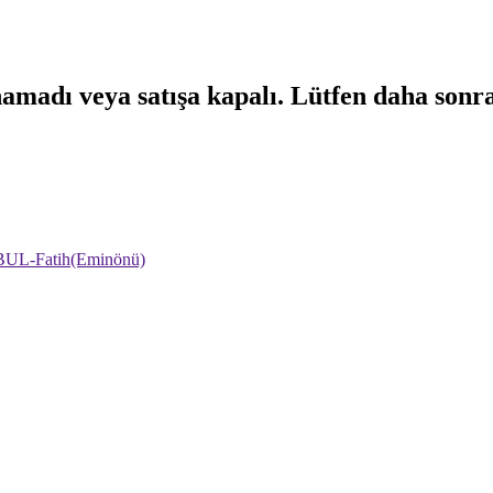
namadı veya satışa kapalı. Lütfen daha sonr
NBUL-Fatih(Eminönü)