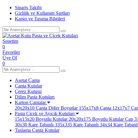
Sipariş Takibi
Gizlilik ve Kullanım Şartları
Kargo ve Taşıma Bilgileri
Sepetim
0
Favoriler
Üye Ol
0
Asetat Çanta
Çanta Kutular
Çerez Kutusu
Dilim Pasta Kutuları
Karton Çantalar
20x20x10 Çanta
Diğer Boyutlar
155x17x8 Çanta
12x17x7 Çan
Pasta Çiçek ve Ayıcık Kutuları
15x15x20 Boyutlu Kutular
20x20x175 Boyutlu Kutular
Çap 31
30x30 Kare Tabanlı
335x335 Kare Tabanlı
34x34 Kare Tabanl
Taslama Çanta Kutular