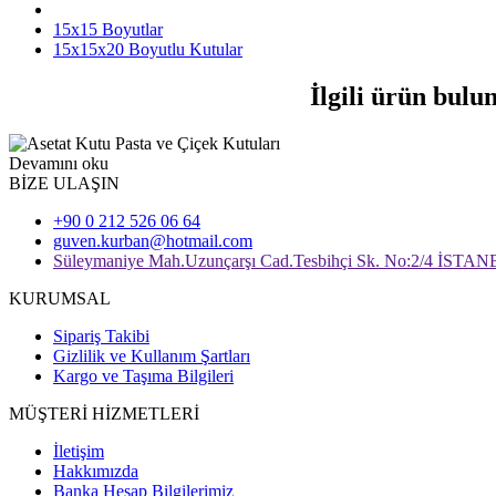
15x15 Boyutlar
15x15x20 Boyutlu Kutular
İlgili ürün bulu
Devamını oku
BİZE ULAŞIN
+90 0 212 526 06 64
guven.kurban@hotmail.com
Süleymaniye Mah.Uzunçarşı Cad.Tesbihçi Sk. No:2/4 İSTA
KURUMSAL
Sipariş Takibi
Gizlilik ve Kullanım Şartları
Kargo ve Taşıma Bilgileri
MÜŞTERİ HİZMETLERİ
İletişim
Hakkımızda
Banka Hesap Bilgilerimiz