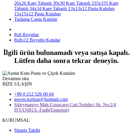
26x26 Kare Tabanlı
30x30 Kare Tabanlı
335x335 Kare
Tabanlı
34x34 Kare Tabanlı
13x13x12 Pasta Kutuları
15x15x12 Pasta Kutuları
Taslama Çanta Kutular
8x8 Boyutlar
8x8x12 Boyutlu Kutular
İlgili ürün bulunamadı veya satışa kapalı.
Lütfen daha sonra tekrar deneyin.
Devamını oku
BİZE ULAŞIN
+90 0 212 526 06 64
guven.kurban@hotmail.com
Süleymaniye Mah.Uzunçarşı Cad.Tesbihçi Sk. No:2/4
İSTANBUL-Fatih(Eminönü)
KURUMSAL
Sipariş Takibi