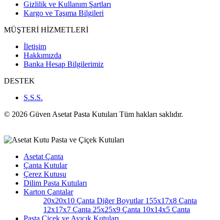
Gizlilik ve Kullanım Şartları
Kargo ve Taşıma Bilgileri
MÜŞTERİ HİZMETLERİ
İletişim
Hakkımızda
Banka Hesap Bilgilerimiz
DESTEK
S.S.S.
© 2026 Güven Asetat Pasta Kutuları Tüm hakları saklıdır.
Asetat Çanta
Çanta Kutular
Çerez Kutusu
Dilim Pasta Kutuları
Karton Çantalar
20x20x10 Çanta
Diğer Boyutlar
155x17x8 Çanta
12x17x7 Çanta
25x25x9 Çanta
10x14x5 Çanta
Pasta Çiçek ve Ayıcık Kutuları