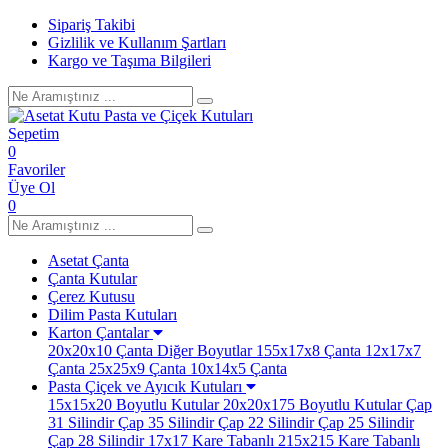
Sipariş Takibi
Gizlilik ve Kullanım Şartları
Kargo ve Taşıma Bilgileri
Sepetim
0
Favoriler
Üye Ol
0
Asetat Çanta
Çanta Kutular
Çerez Kutusu
Dilim Pasta Kutuları
Karton Çantalar
20x20x10 Çanta
Diğer Boyutlar
155x17x8 Çanta
12x17x7
Çanta
25x25x9 Çanta
10x14x5 Çanta
Pasta Çiçek ve Ayıcık Kutuları
15x15x20 Boyutlu Kutular
20x20x175 Boyutlu Kutular
Çap
31 Silindir
Çap 35 Silindir
Çap 22 Silindir
Çap 25 Silindir
Çap 28 Silindir
17x17 Kare Tabanlı
215x215 Kare Tabanlı