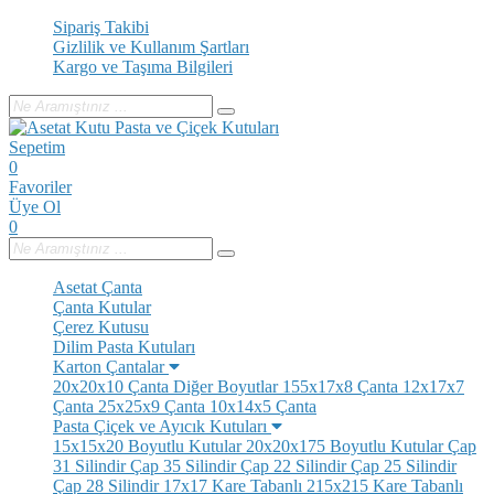
Sipariş Takibi
Gizlilik ve Kullanım Şartları
Kargo ve Taşıma Bilgileri
Sepetim
0
Favoriler
Üye Ol
0
Asetat Çanta
Çanta Kutular
Çerez Kutusu
Dilim Pasta Kutuları
Karton Çantalar
20x20x10 Çanta
Diğer Boyutlar
155x17x8 Çanta
12x17x7
Çanta
25x25x9 Çanta
10x14x5 Çanta
Pasta Çiçek ve Ayıcık Kutuları
15x15x20 Boyutlu Kutular
20x20x175 Boyutlu Kutular
Çap
31 Silindir
Çap 35 Silindir
Çap 22 Silindir
Çap 25 Silindir
Çap 28 Silindir
17x17 Kare Tabanlı
215x215 Kare Tabanlı