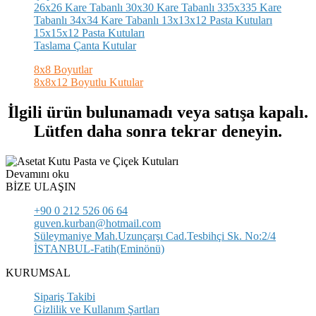
26x26 Kare Tabanlı
30x30 Kare Tabanlı
335x335 Kare
Tabanlı
34x34 Kare Tabanlı
13x13x12 Pasta Kutuları
15x15x12 Pasta Kutuları
Taslama Çanta Kutular
8x8 Boyutlar
8x8x12 Boyutlu Kutular
İlgili ürün bulunamadı veya satışa kapalı.
Lütfen daha sonra tekrar deneyin.
Devamını oku
BİZE ULAŞIN
+90 0 212 526 06 64
guven.kurban@hotmail.com
Süleymaniye Mah.Uzunçarşı Cad.Tesbihçi Sk. No:2/4
İSTANBUL-Fatih(Eminönü)
KURUMSAL
Sipariş Takibi
Gizlilik ve Kullanım Şartları