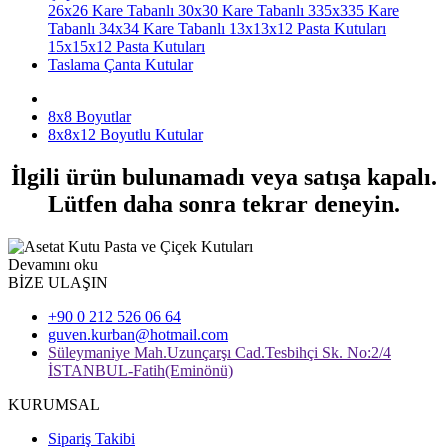
26x26 Kare Tabanlı
30x30 Kare Tabanlı
335x335 Kare
Tabanlı
34x34 Kare Tabanlı
13x13x12 Pasta Kutuları
15x15x12 Pasta Kutuları
Taslama Çanta Kutular
8x8 Boyutlar
8x8x12 Boyutlu Kutular
İlgili ürün bulunamadı veya satışa kapalı.
Lütfen daha sonra tekrar deneyin.
Devamını oku
BİZE ULAŞIN
+90 0 212 526 06 64
guven.kurban@hotmail.com
Süleymaniye Mah.Uzunçarşı Cad.Tesbihçi Sk. No:2/4
İSTANBUL-Fatih(Eminönü)
KURUMSAL
Sipariş Takibi