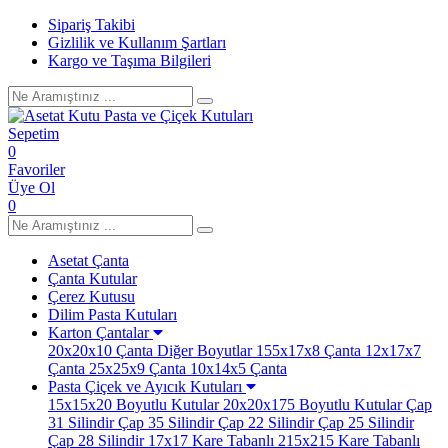
Sipariş Takibi
Gizlilik ve Kullanım Şartları
Kargo ve Taşıma Bilgileri
Sepetim
0
Favoriler
Üye Ol
0
Asetat Çanta
Çanta Kutular
Çerez Kutusu
Dilim Pasta Kutuları
Karton Çantalar
20x20x10 Çanta
Diğer Boyutlar
155x17x8 Çanta
12x17x7
Çanta
25x25x9 Çanta
10x14x5 Çanta
Pasta Çiçek ve Ayıcık Kutuları
15x15x20 Boyutlu Kutular
20x20x175 Boyutlu Kutular
Çap
31 Silindir
Çap 35 Silindir
Çap 22 Silindir
Çap 25 Silindir
Çap 28 Silindir
17x17 Kare Tabanlı
215x215 Kare Tabanlı