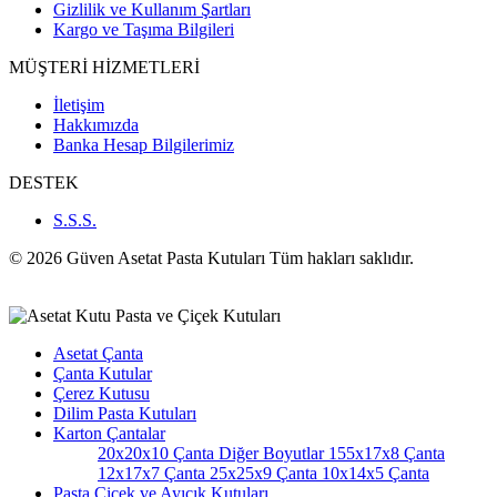
Gizlilik ve Kullanım Şartları
Kargo ve Taşıma Bilgileri
MÜŞTERİ HİZMETLERİ
İletişim
Hakkımızda
Banka Hesap Bilgilerimiz
DESTEK
S.S.S.
© 2026 Güven Asetat Pasta Kutuları Tüm hakları saklıdır.
Asetat Çanta
Çanta Kutular
Çerez Kutusu
Dilim Pasta Kutuları
Karton Çantalar
20x20x10 Çanta
Diğer Boyutlar
155x17x8 Çanta
12x17x7 Çanta
25x25x9 Çanta
10x14x5 Çanta
Pasta Çiçek ve Ayıcık Kutuları