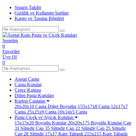
Sipariş Takibi
Gizlilik ve Kullanım Şartları
Kargo ve Taşıma Bilgileri
Sepetim
0
Favoriler
Üye Ol
0
Asetat Çanta
Çanta Kutular
Çerez Kutusu
Dilim Pasta Kutuları
Karton Çantalar
20x20x10 Çanta
Diğer Boyutlar
155x17x8 Çanta
12x17x7
Çanta
25x25x9 Çanta
10x14x5 Çanta
Pasta Çiçek ve Ayıcık Kutuları
15x15x20 Boyutlu Kutular
20x20x175 Boyutlu Kutular
Çap
31 Silindir
Çap 35 Silindir
Çap 22 Silindir
Çap 25 Silindir
Çap 28 Silindir
17x17 Kare Tabanlı
215x215 Kare Tabanlı