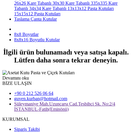
26x26 Kare Tabanlı
30x30 Kare Tabanlı
335x335 Kare
Tabanlı
34x34 Kare Tabanlı
13x13x12 Pasta Kutuları
15x15x12 Pasta Kutuları
Taslama Çanta Kutular
8x8 Boyutlar
8x8x16 Boyutlu Kutular
İlgili ürün bulunamadı veya satışa kapalı.
Lütfen daha sonra tekrar deneyin.
Devamını oku
BİZE ULAŞIN
+90 0 212 526 06 64
guven.kurban@hotmail.com
Süleymaniye Mah.Uzunçarşı Cad.Tesbihçi Sk. No:2/4
İSTANBUL-Fatih(Eminönü)
KURUMSAL
Sipariş Takibi