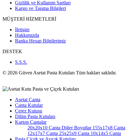
Gizlilik ve Kullanım Şartları
Kargo ve Taşıma Bilgileri
MÜŞTERİ HİZMETLERİ
İletişim
Hakkımızda
Banka Hesap Bilgilerimiz
DESTEK
S.S.S.
© 2026 Güven Asetat Pasta Kutuları Tüm hakları saklıdır.
Asetat Çanta
Çanta Kutular
Çerez Kutusu
Dilim Pasta Kutuları
Karton Çantalar
20x20x10 Çanta
Diğer Boyutlar
155x17x8 Çanta
12x17x7 Çanta
25x25x9 Çanta
10x14x5 Çanta
Pasta Çiçek ve Ayıcık Kutuları