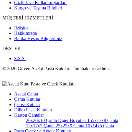
Gizlilik ve Kullanım Şartları
Kargo ve Taşıma Bilgileri
MÜŞTERİ HİZMETLERİ
İletişim
Hakkımızda
Banka Hesap Bilgilerimiz
DESTEK
S.S.S.
© 2026 Güven Asetat Pasta Kutuları Tüm hakları saklıdır.
Asetat Çanta
Çanta Kutular
Çerez Kutusu
Dilim Pasta Kutuları
Karton Çantalar
20x20x10 Çanta
Diğer Boyutlar
155x17x8 Çanta
12x17x7 Çanta
25x25x9 Çanta
10x14x5 Çanta
Pasta Çiçek ve Ayıcık Kutuları