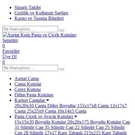
Sipariş Takibi
Gizlilik ve Kullanım Şartları
Kargo ve Taşıma Bilgileri
Sepetim
0
Favoriler
Üye Ol
0
Asetat Çanta
Çanta Kutular
Çerez Kutusu
Dilim Pasta Kutuları
Karton Çantalar
20x20x10 Çanta
Diğer Boyutlar
155x17x8 Çanta
12x17x7
Çanta
25x25x9 Çanta
10x14x5 Çanta
Pasta Çiçek ve Ayıcık Kutuları
15x15x20 Boyutlu Kutular
20x20x175 Boyutlu Kutular
Çap
31 Silindir
Çap 35 Silindir
Çap 22 Silindir
Çap 25 Silindir
Çap 28 Silindir
17x17 Kare Tabanlı
215x215 Kare Tabanlı