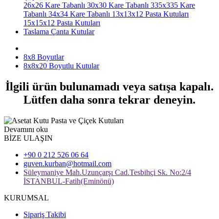
26x26 Kare Tabanlı
30x30 Kare Tabanlı
335x335 Kare
Tabanlı
34x34 Kare Tabanlı
13x13x12 Pasta Kutuları
15x15x12 Pasta Kutuları
Taslama Çanta Kutular
8x8 Boyutlar
8x8x20 Boyutlu Kutular
İlgili ürün bulunamadı veya satışa kapalı.
Lütfen daha sonra tekrar deneyin.
Devamını oku
BİZE ULAŞIN
+90 0 212 526 06 64
guven.kurban@hotmail.com
Süleymaniye Mah.Uzunçarşı Cad.Tesbihçi Sk. No:2/4
İSTANBUL-Fatih(Eminönü)
KURUMSAL
Sipariş Takibi