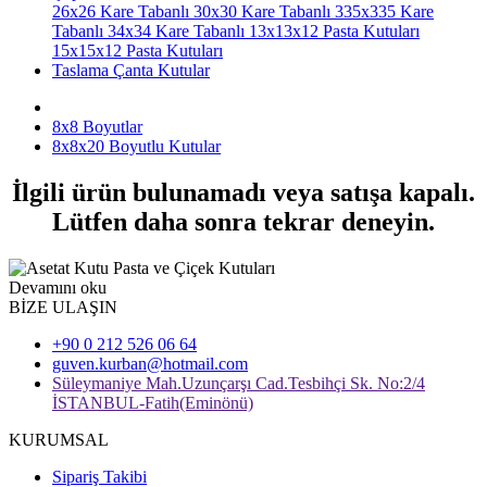
26x26 Kare Tabanlı
30x30 Kare Tabanlı
335x335 Kare
Tabanlı
34x34 Kare Tabanlı
13x13x12 Pasta Kutuları
15x15x12 Pasta Kutuları
Taslama Çanta Kutular
8x8 Boyutlar
8x8x20 Boyutlu Kutular
İlgili ürün bulunamadı veya satışa kapalı.
Lütfen daha sonra tekrar deneyin.
Devamını oku
BİZE ULAŞIN
+90 0 212 526 06 64
guven.kurban@hotmail.com
Süleymaniye Mah.Uzunçarşı Cad.Tesbihçi Sk. No:2/4
İSTANBUL-Fatih(Eminönü)
KURUMSAL
Sipariş Takibi