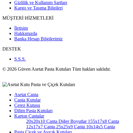
Gizlilik ve Kullanım Şartları
Kargo ve Taşıma Bilgileri
MÜŞTERİ HİZMETLERİ
İletişim
Hakkımızda
Banka Hesap Bilgilerimiz
DESTEK
S.S.S.
© 2026 Güven Asetat Pasta Kutuları Tüm hakları saklıdır.
Asetat Çanta
Çanta Kutular
Çerez Kutusu
Dilim Pasta Kutuları
Karton Çantalar
20x20x10 Çanta
Diğer Boyutlar
155x17x8 Çanta
12x17x7 Çanta
25x25x9 Çanta
10x14x5 Çanta
Pasta Çiçek ve Ayıcık Kutuları