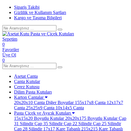
Sipariş Takibi
Gizlilik ve Kullanım Şartları
Kargo ve Taşıma Bilgileri
Sepetim
0
Favoriler
Üye Ol
0
Asetat Çanta
Çanta Kutular
Çerez Kutusu
Dilim Pasta Kutuları
Karton Çantalar
20x20x10 Çanta
Diğer Boyutlar
155x17x8 Çanta
12x17x7
Çanta
25x25x9 Çanta
10x14x5 Çanta
Pasta Çiçek ve Ayıcık Kutuları
15x15x20 Boyutlu Kutular
20x20x175 Boyutlu Kutular
Çap
31 Silindir
Çap 35 Silindir
Çap 22 Silindir
Çap 25 Silindir
Çap 28 Silindir
17x17 Kare Tabanlı
215x215 Kare Tabanlı