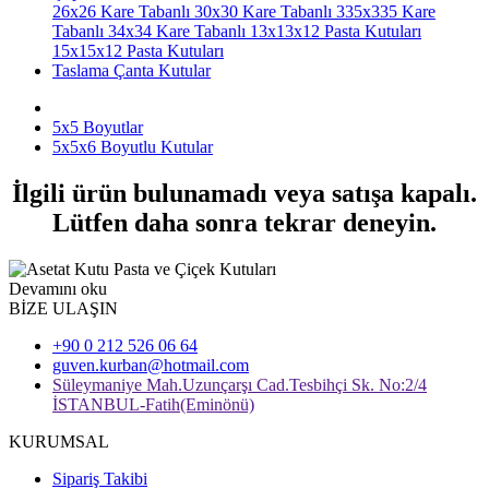
26x26 Kare Tabanlı
30x30 Kare Tabanlı
335x335 Kare
Tabanlı
34x34 Kare Tabanlı
13x13x12 Pasta Kutuları
15x15x12 Pasta Kutuları
Taslama Çanta Kutular
5x5 Boyutlar
5x5x6 Boyutlu Kutular
İlgili ürün bulunamadı veya satışa kapalı.
Lütfen daha sonra tekrar deneyin.
Devamını oku
BİZE ULAŞIN
+90 0 212 526 06 64
guven.kurban@hotmail.com
Süleymaniye Mah.Uzunçarşı Cad.Tesbihçi Sk. No:2/4
İSTANBUL-Fatih(Eminönü)
KURUMSAL
Sipariş Takibi