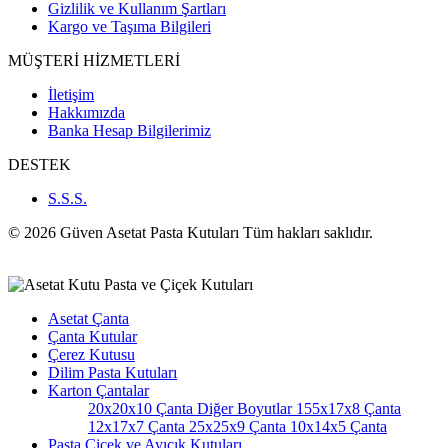
Gizlilik ve Kullanım Şartları
Kargo ve Taşıma Bilgileri
MÜŞTERİ HİZMETLERİ
İletişim
Hakkımızda
Banka Hesap Bilgilerimiz
DESTEK
S.S.S.
© 2026 Güven Asetat Pasta Kutuları Tüm hakları saklıdır.
Asetat Çanta
Çanta Kutular
Çerez Kutusu
Dilim Pasta Kutuları
Karton Çantalar
20x20x10 Çanta
Diğer Boyutlar
155x17x8 Çanta
12x17x7 Çanta
25x25x9 Çanta
10x14x5 Çanta
Pasta Çiçek ve Ayıcık Kutuları