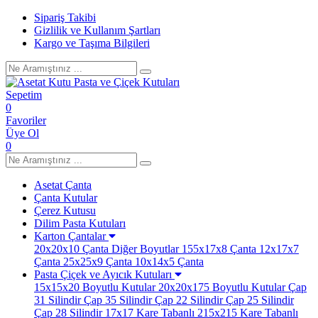
Sipariş Takibi
Gizlilik ve Kullanım Şartları
Kargo ve Taşıma Bilgileri
Sepetim
0
Favoriler
Üye Ol
0
Asetat Çanta
Çanta Kutular
Çerez Kutusu
Dilim Pasta Kutuları
Karton Çantalar
20x20x10 Çanta
Diğer Boyutlar
155x17x8 Çanta
12x17x7
Çanta
25x25x9 Çanta
10x14x5 Çanta
Pasta Çiçek ve Ayıcık Kutuları
15x15x20 Boyutlu Kutular
20x20x175 Boyutlu Kutular
Çap
31 Silindir
Çap 35 Silindir
Çap 22 Silindir
Çap 25 Silindir
Çap 28 Silindir
17x17 Kare Tabanlı
215x215 Kare Tabanlı