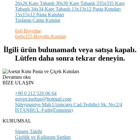
26x26 Kare Tabanlı
30x30 Kare Tabanlı
335x335 Kare
Tabanlı
34x34 Kare Tabanlı
13x13x12 Pasta Kutuları
15x15x12 Pasta Kutuları
Taslama Çanta Kutular
6x6 Boyutlar
6x6x155 Boyutlu Kutular
İlgili ürün bulunamadı veya satışa kapalı.
Lütfen daha sonra tekrar deneyin.
Devamını oku
BİZE ULAŞIN
+90 0 212 526 06 64
guven.kurban@hotmail.com
Süleymaniye Mah.Uzunçarşı Cad.Tesbihçi Sk. No:2/4
İSTANBUL-Fatih(Eminönü)
KURUMSAL
Sipariş Takibi
Gizlilik ve Kullanım Şartları