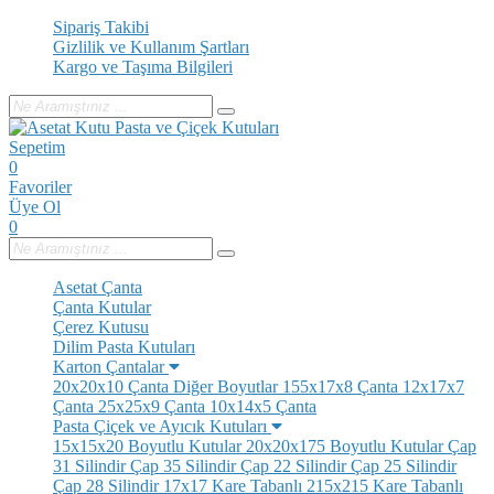
Sipariş Takibi
Gizlilik ve Kullanım Şartları
Kargo ve Taşıma Bilgileri
Sepetim
0
Favoriler
Üye Ol
0
Asetat Çanta
Çanta Kutular
Çerez Kutusu
Dilim Pasta Kutuları
Karton Çantalar
20x20x10 Çanta
Diğer Boyutlar
155x17x8 Çanta
12x17x7
Çanta
25x25x9 Çanta
10x14x5 Çanta
Pasta Çiçek ve Ayıcık Kutuları
15x15x20 Boyutlu Kutular
20x20x175 Boyutlu Kutular
Çap
31 Silindir
Çap 35 Silindir
Çap 22 Silindir
Çap 25 Silindir
Çap 28 Silindir
17x17 Kare Tabanlı
215x215 Kare Tabanlı