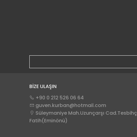
BİZE ULAŞIN
+90 0 212 526 06 64
guven.kurban@hotmail.com
Süleymaniye Mah.Uzunçarşı Cad.Tesbihçi
Fatih(Eminönü)