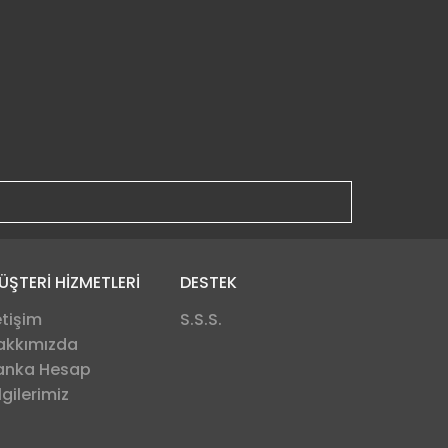
ÜŞTERİ HİZMETLERİ
DESTEK
etişim
S.S.S.
akkımızda
anka Hesap
lgilerimiz