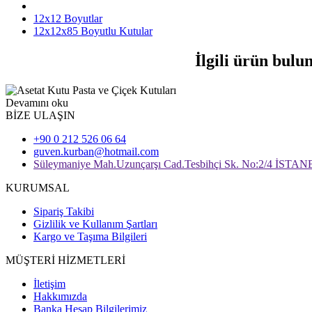
12x12 Boyutlar
12x12x85 Boyutlu Kutular
İlgili ürün bulu
Devamını oku
BİZE ULAŞIN
+90 0 212 526 06 64
guven.kurban@hotmail.com
Süleymaniye Mah.Uzunçarşı Cad.Tesbihçi Sk. No:2/4 İSTA
KURUMSAL
Sipariş Takibi
Gizlilik ve Kullanım Şartları
Kargo ve Taşıma Bilgileri
MÜŞTERİ HİZMETLERİ
İletişim
Hakkımızda
Banka Hesap Bilgilerimiz