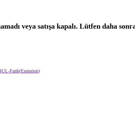
namadı veya satışa kapalı. Lütfen daha sonr
NBUL-Fatih(Eminönü)