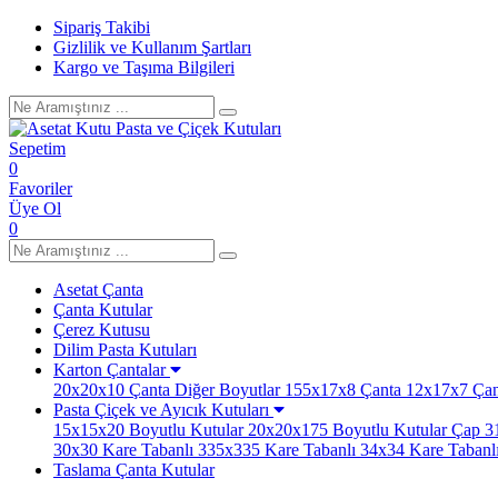
Sipariş Takibi
Gizlilik ve Kullanım Şartları
Kargo ve Taşıma Bilgileri
Sepetim
0
Favoriler
Üye Ol
0
Asetat Çanta
Çanta Kutular
Çerez Kutusu
Dilim Pasta Kutuları
Karton Çantalar
20x20x10 Çanta
Diğer Boyutlar
155x17x8 Çanta
12x17x7 Çan
Pasta Çiçek ve Ayıcık Kutuları
15x15x20 Boyutlu Kutular
20x20x175 Boyutlu Kutular
Çap 31
30x30 Kare Tabanlı
335x335 Kare Tabanlı
34x34 Kare Tabanl
Taslama Çanta Kutular