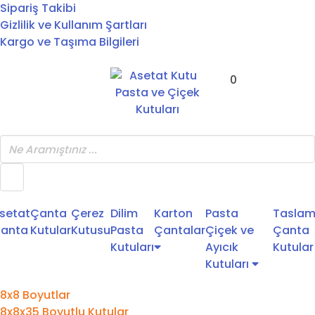
Sipariş Takibi
Gizlilik ve Kullanım Şartları
Kargo ve Taşıma Bilgileri
0
setat
Çanta
Çerez
Dilim
Karton
Pasta
Tasla
anta
Kutular
Kutusu
Pasta
Çantalar
Çiçek ve
Çanta
Kutuları
Ayıcık
Kutular
Kutuları
8x8 Boyutlar
8x8x35 Boyutlu Kutular