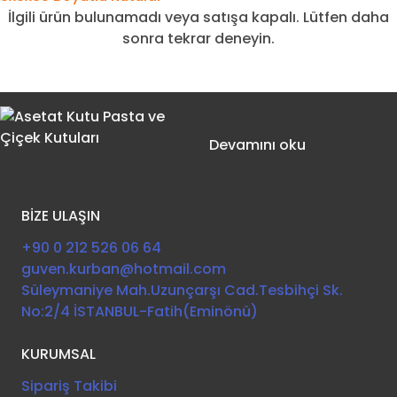
İlgili ürün bulunamadı veya satışa kapalı. Lütfen daha
sonra tekrar deneyin.
Devamını oku
BİZE ULAŞIN
+90 0 212 526 06 64
guven.kurban@hotmail.com
Süleymaniye Mah.Uzunçarşı Cad.Tesbihçi Sk.
No:2/4 İSTANBUL-Fatih(Eminönü)
KURUMSAL
Sipariş Takibi