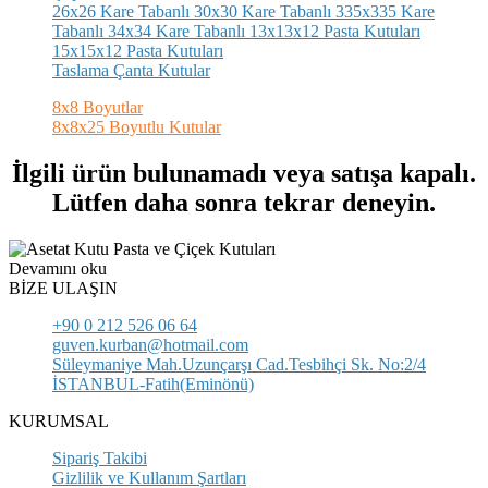
26x26 Kare Tabanlı
30x30 Kare Tabanlı
335x335 Kare
Tabanlı
34x34 Kare Tabanlı
13x13x12 Pasta Kutuları
15x15x12 Pasta Kutuları
Taslama Çanta Kutular
8x8 Boyutlar
8x8x25 Boyutlu Kutular
İlgili ürün bulunamadı veya satışa kapalı.
Lütfen daha sonra tekrar deneyin.
Devamını oku
BİZE ULAŞIN
+90 0 212 526 06 64
guven.kurban@hotmail.com
Süleymaniye Mah.Uzunçarşı Cad.Tesbihçi Sk. No:2/4
İSTANBUL-Fatih(Eminönü)
KURUMSAL
Sipariş Takibi
Gizlilik ve Kullanım Şartları