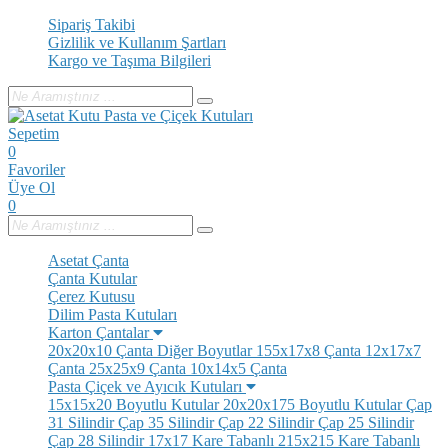
Sipariş Takibi
Gizlilik ve Kullanım Şartları
Kargo ve Taşıma Bilgileri
Sepetim
0
Favoriler
Üye Ol
0
Asetat Çanta
Çanta Kutular
Çerez Kutusu
Dilim Pasta Kutuları
Karton Çantalar
20x20x10 Çanta
Diğer Boyutlar
155x17x8 Çanta
12x17x7
Çanta
25x25x9 Çanta
10x14x5 Çanta
Pasta Çiçek ve Ayıcık Kutuları
15x15x20 Boyutlu Kutular
20x20x175 Boyutlu Kutular
Çap
31 Silindir
Çap 35 Silindir
Çap 22 Silindir
Çap 25 Silindir
Çap 28 Silindir
17x17 Kare Tabanlı
215x215 Kare Tabanlı